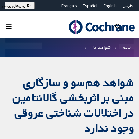
فارسی
English
Español
Français
زبان‌های بیشتر
Deutsch
Hrvatski
Русский
简体中文
繁體中文
ไทย
Bahasa Malaysia
بستن جستجو ✖
فیلترها
خانه
شواهد ما
شواهد هم‌سو و سازگاری
مبنی بر اثربخشی گالانتامین
در اختلالات شناختی عروقی
وجود ندارد