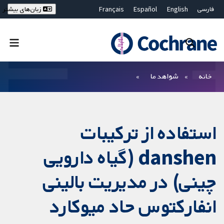
فارسی
English
Español
Français
زبان‌های بیشتر
Deutsch
Hrvatski
Русский
简体中文
繁體中文
ไทย
Bahasa Malaysia
بستن جستجو ✖
فیلترها
خانه
شواهد ما
استفاده از ترکیبات
danshen (گیاه دارویی
چینی) در مدیریت بالینی
انفارکتوس حاد میوکارد