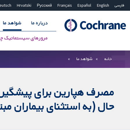
فارسی
English
Español
Français
Русский
Hrvatski
eutsch
درباره ما
شواهد ما
مرورهای سیستماتیک چ
بستن جستجو ✖
فیلترها
خانه
شواهد ما
مصرف هپارین برای پیشگیری ا
حال (به استثنای بیماران مبت