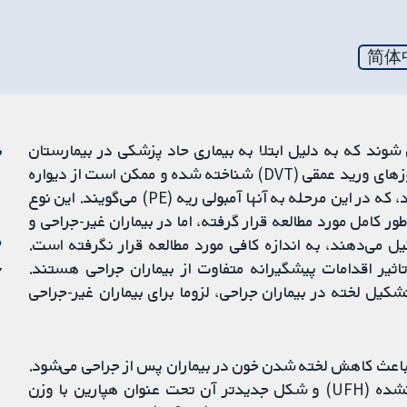
简体
وند که به دلیل ابتلا به بیماری حاد پزشکی در بیمارستان
ن
بستری می‌شوند. این نوع لخته‌های خون به عنوان ترومبوزهای ورید عمقی (DVT) شناخته شده و ممکن است از دیواره
عروق خونی جدا شده و به ریه‌ها بروند و باعث مرگ شوند، که در این مرحله به آنها آمبولی ریه (PE) می‌گویند. این نوع
ور کامل مورد مطالعه قرار گرفته، اما در بیماران غیر-جراحی و
م
 می‌دهند، به اندازه کافی مورد مطالعه قرار نگرفته است.
اثیر اقدامات پیشگیرانه متفاوت از بیماران جراحی هستند.
7 م
کیل لخته در بیماران جراحی، لزوما برای بیماران غیر-جراحی
باعث کاهش لخته شدن خون در بیماران پس از جراحی می‌شود.
هپارین به دو شکل وجود دارد، شکل اصلی آن، تجزیه‌نشده (UFH) و شکل جدیدتر آن تحت عنوان هپارین با وزن