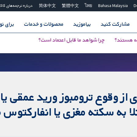
D
Bahasa Malaysia
ไทย
繁體中文
简体中文
درباره ترجمه‌های کاک
مشارکت کنید
بیاموزید
محصولات و خدمات
برای ن
ه هستند؟
چرا شواهد ما قابل اعتماد است؟
ز وقوع ترومبوز ورید عمقی یا آم
لا به سکته مغزی یا انفارکتوس م