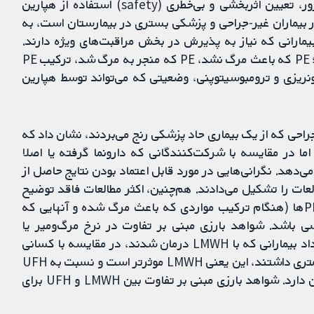
مولکولی پائین (LMWH) شناخته می‌شود. هدف این مرور، تعیین اثربخشی و بی‌خطری (safety) استفاده از هپارین
 یا LMWH) برای پیشگیری از بروز DVTs و PEs در بیماران غیر-جراحی و پزشکی بستری در بیمارستان است، به
بیمارانی که نیاز به پذیرش در بخش مراقبت‌های ویژه دارند.
پیامدهای بررسی شده در این مرور عبارت بودند از DVT؛ PE که باعث مرگ نشد، PE که منجر به مرگ شد، ترکیب PE
ریزی و ترومبوسیتوپنی، وضعیتی که می‌تواند توسط هپارین
ت 16 کارآزمایی در 34,369 بیمار غیر-جراحی که از یک بیماری حاد پزشکی رنج می‌بردند، نشان داد که
ا به DVT را کاهش می‌دهد اما در مقایسه با شرکت‌کنندگانی که دارونما گرفته یا اصلا
‌دهد. نگرانی‌هایی در مورد قابل اعتماد بودن نتایج حاصل از
عات را تشکیل می‌دادند. هم‌چنین، اکثر مطالعات فاقد توضیح
در مورد نحوه تخصیص درمان‌ها بودند. خطر کمتر بروز PEها (هنگام ترکیب مواردی که باعث مرگ شده و آنهایی که
ی باشد. شواهد بارزی مبنی بر تفاوت در نرخ مرگ‌ومیر یا
ترومبوسیتوپنی وجود نداشت. این مرور هم‌چنین نشان داد بیمارانی که با LMWH درمان شدند، در مقایسه با کسانی
که UFH دریافت کردند، DVT کمتر و عوارض خونریزی کمتری داشتند، این یعنی LMWH موثرتر است و نسبت به UFH
خطر عوارض جانبی کمتری در پیشگیری از لخته شدن خون دارد. شواهد بارزی مبنی بر تفاوت بین LMWH و UFH برای