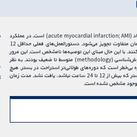
استراحت در بستر بخشی از درمان انفارکتوس میوکارد حاد (acute myocardial infarction; AMI) است. در عملکرد
ن
بالینی، این مداخله به روش‌های مختلف و برای مدت زمان متفاوت تجویز می‌شود. دستورالعمل‌های فعلی حداقل 12
ستر را پس از بروز AMI توصیه می‌کنند. با این حال مبنای این توصیه‌ها نامشخص است. این مرور
15 کارآزمایی را پیدا کرد که عموما قدیمی و با کیفیت روش‌شناسی (methodology) متوسط ​​تا ضعیف بودند. به نظر
م
 2 تا 12 روز به همان اندازه بی‌خطر است که دوره‌های طولانی‌تر استراحت در بستر. هیچ
شواهدی برای حمایت از توصیه‌های فعلی استراحت در بستر که بیش از 12 تا 24 ساعت نباشد، یافت نشد. مدت زمان
18 