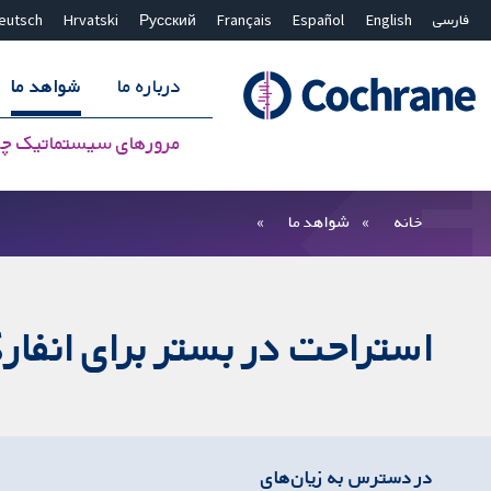
فارسی
English
Español
Français
Русский
Hrvatski
eutsch
درباره ما
شواهد ما
مرورهای سیستماتیک چ
بستن جستجو ✖
فیلترها
خانه
شواهد ما
استراحت در بستر برای انفا
در دسترس به زیان‌های