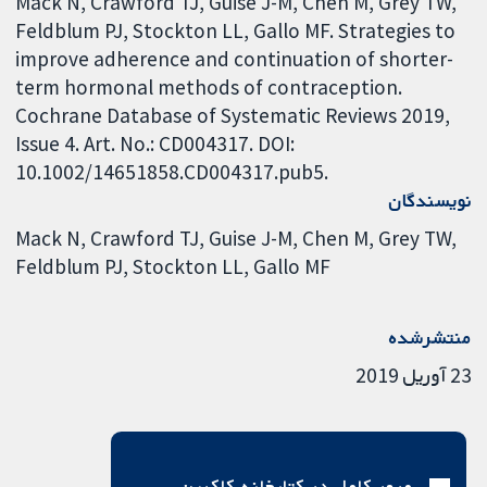
Mack N, Crawford TJ, Guise J-M, Chen M, Grey TW,
Feldblum PJ, Stockton LL, Gallo MF. Strategies to
improve adherence and continuation of shorter-
term hormonal methods of contraception.
Cochrane Database of Systematic Reviews 2019,
Issue 4. Art. No.: CD004317. DOI:
10.1002/14651858.CD004317.pub5.
نویسندگان
Mack N
Crawford TJ
Guise J-M
Chen M
Grey TW
Feldblum PJ
Stockton LL
Gallo MF
منتشرشده
23 آوریل 2019
مرور کامل در کتابخانه کاکرین