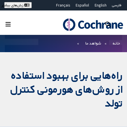
فارسی
English
Español
Français
زبان‌های بیشتر
Deutsch
Hrvatski
Русский
简体中文
繁體中文
ไทย
Bahasa Malaysia
بستن جستجو ✖
فیلترها
خانه
شواهد ما
راه‌هایی برای بهبود استفاده
از روش‌های هورمونی کنترل
تولد