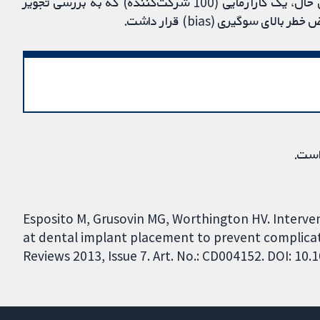
یا عدم درمان، در سطح متوسط در نظر گرفته شد. با این حال، یک کارآزمایی (100 شرکت‌کننده) که به بررسی تجویز
سوگیری (bias) قرار داشت.
است.
Esposito M, Grusovin MG, Worthington HV. Intervent
at dental implant placement to prevent complica
Reviews 2013, Issue 7. Art. No.: CD004152. DOI: 1