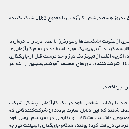
شواهدی که این مرور مبتنی بر آنها است تا 17 جون 2013 به‌روز هستند. شش کارآزمایی با مجموع 1162 شرکت‏‌کننده
گیری از عفونت (شکست‌ها و عوارض) با عدم درمان یا درمان با
 فعال) مقایسه کردند. آنتی‌بیوتیک مورد استفاده در تمام کارآزمایی‌ها
، اگرچه اغلب از تجویز یک دوز واحد درست قبل از جای‌گذاری
ایمپلنت استفاده کرده بودند. یکی از کارآزمایی‌ها، با 100 شرکت‌کننده، دوزهای مختلف آموکسی‌سیلین را که در
ن نپرداختند.
سالی بودند که می‌توانستند با رضایت شخصی خود در یک کارآزمایی پزشکی شرکت
حذف شدند که این دلایل عبارت بودند از: شرکت‌کنندگانی که
 مصنوعی داشتند، مشکلات و نقایصی در سیستم ایمنی خود
درمانی دریافت کرده بودند، هنگام جای‌گذاری ایمپلنت نیاز به