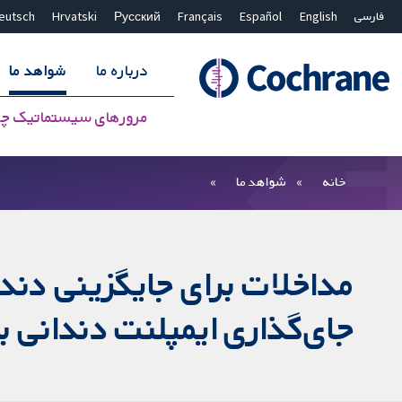
فارسی
English
Español
Français
Русский
Hrvatski
eutsch
درباره ما
شواهد ما
مرورهای سیستماتیک چ
بستن جستجو ✖
فیلترها
خانه
شواهد ما
مداخلات برای جایگزینی دندان
جای‌گذاری ایمپلنت دندانی 