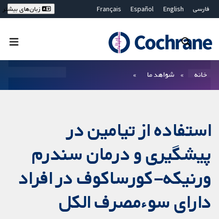
فارسی
English
Español
Français
زبان‌های بیشتر
Deutsch
Hrvatski
Русский
简体中文
繁體中文
ไทย
Bahasa Malaysia
بستن جستجو ✖
فیلترها
خانه
شواهد ما
استفاده از تیامین در
پیشگیری و درمان سندرم
ورنیکه–کورساکوف در افراد
دارای سوء‌مصرف الکل