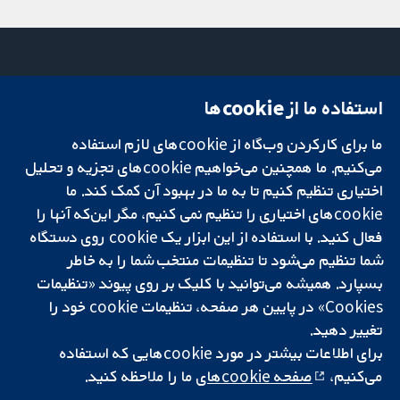
استفاده ما از cookie‌ها
میدان کاوندیش
تماس با ما
۱۳-۱۱
اخبار
ما برای کارکردن وب‌گاه از cookie‌های لازم استفاده
تحقیقات قابل
لندن
دفتر رسانه‌ای
اعتماد.
می‌کنیم. ما همچنین می‌خواهیم cookie‌های تجزیه و تحلیل
W1G 0AN
درباره ما
تصمیم‌گیری آگاهانه.
بریتانیا
فرصت‌های
اختیاری تنظیم کنیم تا به ما در بهبود آن کمک کند. ما
سلامت بهتر.
شغلی
cookie‌های اختیاری را تنظیم نمی کنیم، مگر این‌که آنها را
Cochrane
فعال کنید. با استفاده از این ابزار یک cookie‌ روی دستگاه
Library
شما تنظیم می‌شود تا تنظیمات منتخب شما را به خاطر
بسپارد. همیشه می‌توانید با کلیک بر روی پیوند «تنظیمات
Cookies» در پایین هر صفحه، تنظیمات cookie‌ خود را
شبکه همکاری کاکرین، یک مؤسسه خیریه (شماره 1045921) و یک شرکت با
تغییر دهید.
مسئولیت محدود به‌صورت ضمانت (شماره 03044323) ثبت‌شده در انگلستان
و ولز است. شماره ثبت مالیات بر ارزش افزوده: GB 718 2127 49.
برای اطلاعات بیشتر در مورد cookie‌هایی که استفاده
می‌کنیم،
صفحه cookie‌های
ما را ملاحظه کنید.
کپی‌رایت © ۲۰۲۵ همکاری کاکرین