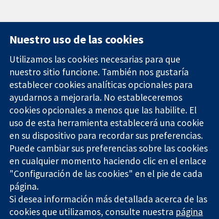
Nuestro uso de las cookies
Utilizamos las cookies necesarias para que
nuestro sitio funcione. También nos gustaría
11-13 Cavendish
Contacto
establecer cookies analíticas opcionales para
Square
Noticias
ayudarnos a mejorarla. No estableceremos
Evidencia fiable.
Londres
Prensa
Decisiones
cookies opcionales a menos que las habilite. El
W1G 0AN
Sobre
informadas.
Reino Unido
nosotros
uso de esta herramienta establecerá una cookie
Mejor salud.
Empleo
en su dispositivo para recordar sus preferencias.
Cochrane
Puede cambiar sus preferencias sobre las cookies
Library
en cualquier momento haciendo clic en el enlace
"Configuración de las cookies" en el pie de cada
página.
The Cochrane Collaboration is a charity (no. 1045921) and a
Si desea información más detallada acerca de las
company limited by guarantee (no. 03044323) registered in
England & Wales. VAT registration number GB 718 2127 49.
cookies que utilizamos, consulte nuestra
página