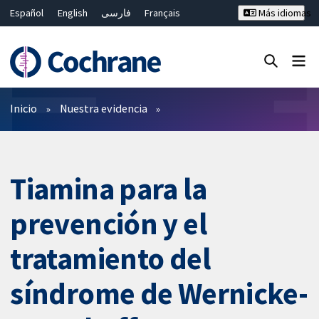
Español
English
فارسی
Français
Más idiomas
Русский
Hrvatski
Deutsch
Bahasa Malaysia
ไทย
繁體中文
简体中文
Cerrar búsqueda ✖
Filtros
Inicio
Nuestra evidencia
Tiamina para la
prevención y el
tratamiento del
síndrome de Wernicke-