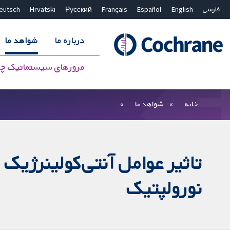
فارسی
English
Español
Français
Русский
Hrvatski
eutsch
درباره ما
شواهد ما
مرورهای سیستماتیک چ
بستن جستجو ✖
فیلترها
خانه
شواهد ما
تاثیر عوامل آنتی‌کولینرژیک 
نورولپتیک