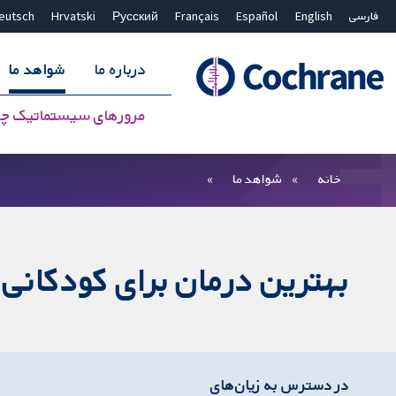
فارسی
English
Español
Français
Русский
Hrvatski
eutsch
درباره ما
شواهد ما
مرورهای سیستماتیک چ
بستن جستجو ✖
فیلترها
خانه
شواهد ما
بهترین درمان برای کودکانی
در دسترس به زیان‌های