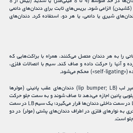
بریس اصلاح کرد. در صورتی که شلوغی و نامرتبی دندان‌ها در حد متوسط (4 تا 8 میلی‌متر) یا شدید (بیش از 8
(کشیدن) الزامی شود. بریس‌های ثابت برای دندان‌های دائمی
ان‌های شیری یا دائمی، یا هر دو، استفاده کرد. دندان‌های
تی را به هر دندان متصل می‌کنند، همراه با براکت‌هایی که
رده و آنها را حرکت داده و صاف کند. سیم با اتصالات فلزی،
ی‌شود.
قوس پائینی زبان (lower lingual arch; LLA) یا بامپر لب (lip bumper; LB) دندان‌های عقب پائینی (مولرها
های جلویی پائین اجازه می‌دهد تا صاف شوند و به سمت جلو حرکت
کنند. برای از بین بردن فشار روی دندان‌ها، یک سیم LLA در سمت داخلی دندان‌ها قرار می‌گیرد؛ یک سیم LB در سمت
یند. سیم‌های استیل ضد-زنگ 0.9 میلی‌متری به نوارهای فلزی در اطراف دندان‌های پشتی (مولر) در دو