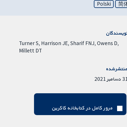
Polski
简
ویسندگان
Turner S
Harrison JE
Sharif FNJ
Owens D
Millett DT
نتشرشده
دسامبر 2021
مرور کامل در کتابخانه کاکرین