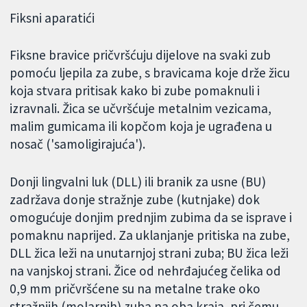
Fiksni aparatići
Fiksne bravice pričvršćuju dijelove na svaki zub
pomoću ljepila za zube, s bravicama koje drže žicu
koja stvara pritisak kako bi zube pomaknuli i
izravnali. Žica se učvršćuje metalnim vezicama,
malim gumicama ili kopčom koja je ugrađena u
nosač ('samoligirajuća').
Donji lingvalni luk (DLL) ili branik za usne (BU)
zadržava donje stražnje zube (kutnjake) dok
omogućuje donjim prednjim zubima da se isprave i
pomaknu naprijed. Za uklanjanje pritiska na zube,
DLL žica leži na unutarnjoj strani zuba; BU žica leži
na vanjskoj strani. Žice od nehrđajućeg čelika od
0,9 mm pričvršćene su na metalne trake oko
stražnjih (molarnih) zuba na oba kraja, pri čemu