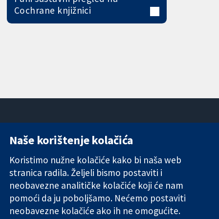
Cochrane knjižnici
Naše korištenje kolačića
11-13 Cavendish
Kontaktirajte
Square
nas
Koristimo nužne kolačiće kako bi naša web
Pouzdani dokazi.
London
Novosti
stranica radila. Željeli bismo postaviti i
Utemeljeni
W1G 0AN
Ured za
dokazi.
neobavezne analitičke kolačiće koji će nam
Ujedinjeno
medije
Bolje zdravlje.
Kraljevstvo
O nama
pomoći da ju poboljšamo. Nećemo postaviti
Poslovi
neobavezne kolačiće ako ih ne omogućite.
Cochrane