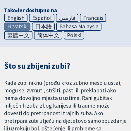
Također dostupno na
English
Español
فارسی
Français
Hrvatski
日本語
Bahasa Malaysia
繁體中文
简体中文
Polski
Što su zbijeni zubi?
Kada zubi niknu (prođu kroz zubno meso u usta),
mogu se izvrnuti, stršiti, pasti ili preklapati ako
nema dovoljno mjesta u ustima. Rani gubitak
mliječnih zuba zbog karijesa ili traume može
dovesti do pretrpanosti trajnih zuba. Ako
pretrpani zubi utječu na djetetovo samopouzdanje
ili uzrokuju bol, oštećenje ili probleme sa