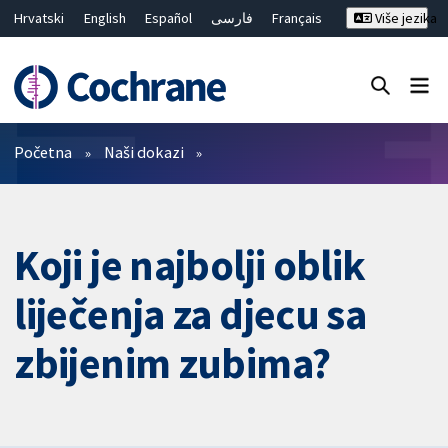
Hrvatski
English
Español
فارسی
Français
Više jezika
Русский
Deutsch
Bahasa Malaysia
ไทย
繁體中文
简体中文
Close search ✖
Prečistači
Početna
Naši dokazi
Koji je najbolji oblik
liječenja za djecu sa
zbijenim zubima?