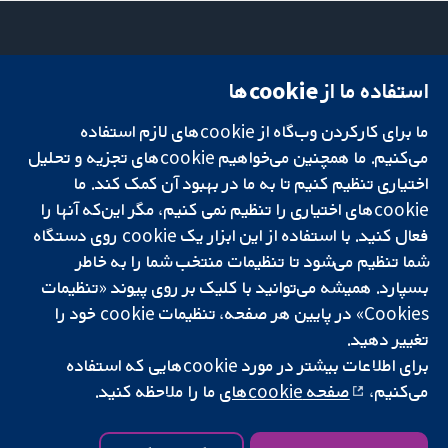
استفاده ما از cookie‌ها
میدان کاوندیش
تماس با ما
۱۳-۱۱
اخبار
ما برای کارکردن وب‌گاه از cookie‌های لازم استفاده
تحقیقات قابل
لندن
دفتر رسانه‌ای
اعتماد.
می‌کنیم. ما همچنین می‌خواهیم cookie‌های تجزیه و تحلیل
W1G 0AN
درباره ما
تصمیم‌گیری آگاهانه.
بریتانیا
فرصت‌های
اختیاری تنظیم کنیم تا به ما در بهبود آن کمک کند. ما
سلامت بهتر.
شغلی
cookie‌های اختیاری را تنظیم نمی کنیم، مگر این‌که آنها را
Cochrane
فعال کنید. با استفاده از این ابزار یک cookie‌ روی دستگاه
Library
شما تنظیم می‌شود تا تنظیمات منتخب شما را به خاطر
بسپارد. همیشه می‌توانید با کلیک بر روی پیوند «تنظیمات
Cookies» در پایین هر صفحه، تنظیمات cookie‌ خود را
شبکه همکاری کاکرین، یک مؤسسه خیریه (شماره 1045921) و یک شرکت با
تغییر دهید.
مسئولیت محدود به‌صورت ضمانت (شماره 03044323) ثبت‌شده در انگلستان
برای اطلاعات بیشتر در مورد cookie‌هایی که استفاده
و ولز است. شماره ثبت مالیات بر ارزش افزوده: GB 718 2127 49.
می‌کنیم،
صفحه cookie‌های
ما را ملاحظه کنید.
کپی‌رایت © ۲۰۲۵ همکاری کاکرین
شرایط و ضوابط وب‌سایت
|
سلب مسئولیت
|
حریم خصوصی
|
سیاست