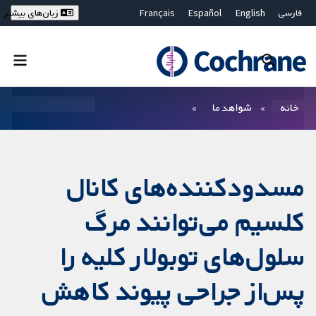
فارسی
English
Español
Français
زبان‌های بیشتر
Deutsch
Hrvatski
Русский
简体中文
繁體中文
ไทย
Bahasa Malaysia
بستن جستجو ✖
فیلترها
خانه
شواهد ما
مسدودکننده‌های کانال
کلسیم می‌توانند مرگ
سلول‌های توبولار کلیه را
پس‌از جراحی پیوند کاهش