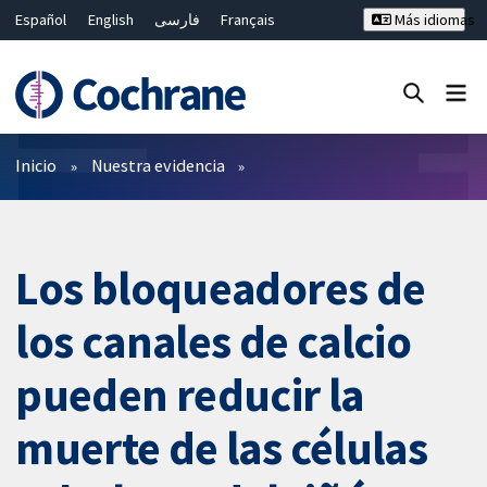
Español
English
فارسی
Français
Más idiomas
Русский
Hrvatski
Deutsch
Bahasa Malaysia
ไทย
繁體中文
简体中文
Cerrar búsqueda ✖
Filtros
Inicio
Nuestra evidencia
Los bloqueadores de
los canales de calcio
pueden reducir la
muerte de las células