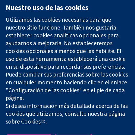
Nuestro uso de las cookies
Utilizamos las cookies necesarias para que
nuestro sitio funcione. También nos gustaría
11-13 Cavendish
Contacto
establecer cookies analíticas opcionales para
Square
Noticias
ayudarnos a mejorarla. No estableceremos
Evidencia fiable.
Londres
Prensa
Decisiones
cookies opcionales a menos que las habilite. El
W1G 0AN
Sobre
informadas.
Reino Unido
nosotros
uso de esta herramienta establecerá una cookie
Mejor salud.
Empleo
en su dispositivo para recordar sus preferencias.
Cochrane
Puede cambiar sus preferencias sobre las cookies
Library
en cualquier momento haciendo clic en el enlace
"Configuración de las cookies" en el pie de cada
página.
The Cochrane Collaboration is a charity (no. 1045921) and a
Si desea información más detallada acerca de las
company limited by guarantee (no. 03044323) registered in
cookies que utilizamos, consulte nuestra
página
England & Wales. VAT registration number GB 718 2127 49.
sobre Cookies
.
Copyright © 2026 The Cochrane Collaboration
Términos y condiciones del sitio web
|
Responsabilidades
|