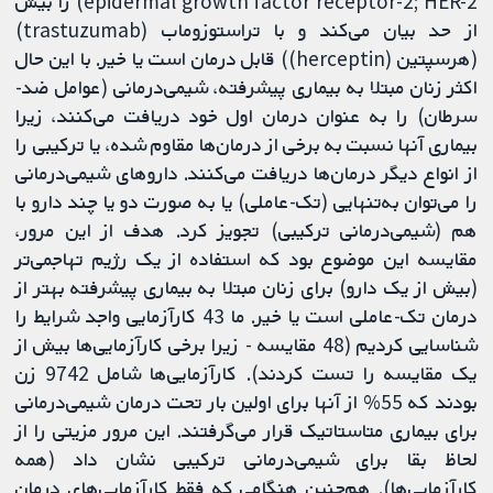
epidermal growth factor receptor-2; HER-2) را بیش
از حد بیان می‌کند و با تراستوزوماب (trastuzumab)
(هرسپتین (herceptin)) قابل درمان است یا خیر. با این حال
اکثر زنان مبتلا به بیماری پیشرفته، شیمی‌درمانی (عوامل ضد-
سرطان) را به عنوان درمان اول خود دریافت می‌کنند، زیرا
بیماری آنها نسبت به برخی از درمان‌ها مقاوم شده، یا ترکیبی را
از انواع دیگر درمان‌ها دریافت می‌کنند. داروهای شیمی‌درمانی
را می‌توان به‌تنهایی (تک‌-عاملی) یا به صورت دو یا چند دارو با
هم (شیمی‌درمانی ترکیبی) تجویز کرد. هدف از این مرور،
مقایسه این موضوع بود که استفاده از یک رژیم تهاجمی‌تر
(بیش از یک دارو) برای زنان مبتلا به بیماری پیشرفته بهتر از
درمان تک‌-عاملی است یا خیر. ما 43 کارآزمایی واجد شرایط را
شناسایی کردیم (48 مقایسه - زیرا برخی کارآزمایی‌ها بیش از
یک مقایسه را تست کردند). کارآزمایی‌ها شامل 9742 زن
بودند که 55% از آنها برای اولین بار تحت درمان شیمی‌درمانی
برای بیماری متاستاتیک قرار می‌گرفتند. این مرور مزیتی را از
لحاظ بقا برای شیمی‌درمانی ترکیبی نشان داد (همه
کارآزمایی‌ها). هم‌چنین هنگامی که فقط کارآزمایی‌های درمان