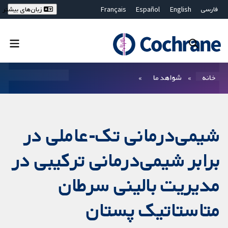
فارسی
English
Español
Français
زبان‌های بیشتر
Deutsch
Hrvatski
Русский
简体中文
繁體中文
ไทย
Bahasa Malaysia
بستن جستجو ✖
فیلترها
خانه
شواهد ما
شیمی‌درمانی تک‌-عاملی در
برابر شیمی‌درمانی ترکیبی در
مدیریت بالینی سرطان
متاستاتیک پستان