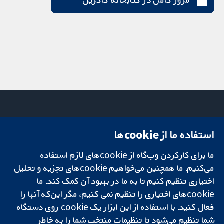
مرور کامل در کتابخانه کاکرین
استفاده ما از cookie‌ها
میدان کاوندیش
تماس با ما
۱۳-۱۱
اخبار
ما برای کارکردن وب‌گاه از cookie‌های لازم استفاده
تحقیقات قابل
لندن
دفتر رسانه‌ای
اعتماد.
می‌کنیم. ما همچنین می‌خواهیم cookie‌های تجزیه و تحلیل
W1G 0AN
درباره ما
تصمیم‌گیری آگاهانه.
بریتانیا
فرصت‌های
اختیاری تنظیم کنیم تا به ما در بهبود آن کمک کند. ما
سلامت بهتر.
شغلی
cookie‌های اختیاری را تنظیم نمی کنیم، مگر این‌که آنها را
Cochrane
فعال کنید. با استفاده از این ابزار یک cookie‌ روی دستگاه
Library
شما تنظیم می‌شود تا تنظیمات منتخب شما را به خاطر