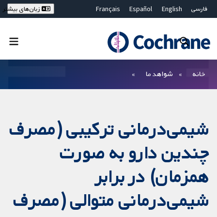
فارسی
English
Español
Français
زبان‌های بیشتر
Deutsch
Hrvatski
Русский
简体中文
繁體中文
ไทย
Bahasa Malaysia
بستن جستجو ✖
فیلترها
خانه
شواهد ما
شیمی‌درمانی ترکیبی (مصرف
چندین دارو به صورت
همزمان) در برابر
شیمی‌درمانی متوالی (مصرف