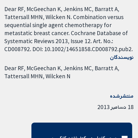
Dear RF, McGeechan K, Jenkins MC, Barratt A,
Tattersall MHN, Wilcken N. Combination versus
sequential single agent chemotherapy for
metastatic breast cancer. Cochrane Database of
Systematic Reviews 2013, Issue 12. Art. No.:
CD008792. DOI: 10.1002/14651858.CD008792.pub2.
نویسندگان
Dear RF
McGeechan K
Jenkins MC
Barratt A
Tattersall MHN
Wilcken N
منتشرشده
18 دسامبر 2013