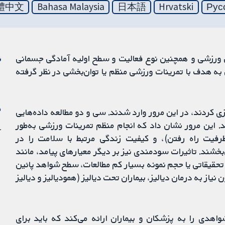
體中文
Bahasa Malaysia
日本語
Hrvatski
Рус
ورزشی و همچنین نوع فعالیت و سطح اولیه آمادگی جسمانی
ن
به هدف با تمرینات ورزشی منظم یا توان‌بخشی در نظر گرفته
م
نده را تصادفی‌سازی کردند، در این مرور وارد شدند. سی و دو مطالعه داده‌هایی
ند. این مرور نشان داد که انجام منظم تمرینات ورزشی به‌طور
1 آو
ظرفیت راه رفتن)، و کیفیت زندگی مرتبط با سلامت را در
به بیماری مزمن کلیوی (CKD) بهبود می‌بخشند. تاثیرات سودمندی نیز بر دیگر معیارهای پیامد، مانند
تحقیقاتی یا حجم نمونه بسیار کم مطالعات، سطح شواهد پائین
 مفیدی در بزرگسالان مبتلا به CKD اما بدون نیاز به درمان دیالیز، بیماران تحت دیالیز (همودیالیز و دیالیز
واهدی را به پزشکان و بیماران ارائه می‌کند که باید برای