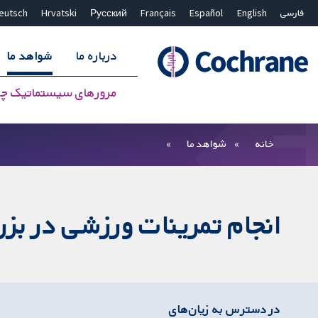
فارسی
English
Español
Français
Русский
Hrvatski
eutsch
درباره ما
شواهد ما
مرورهای سیستماتیک چ
بستن جستجو ✖
فیلترها
خانه
شواهد ما
انجام تمرینات ورزشی در بزر
در دسترس به زیان‌های