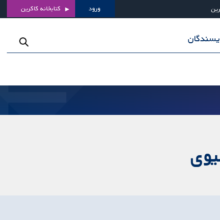
ورود
کتابخانه کاکرین
رین
ویسندگان
یوی