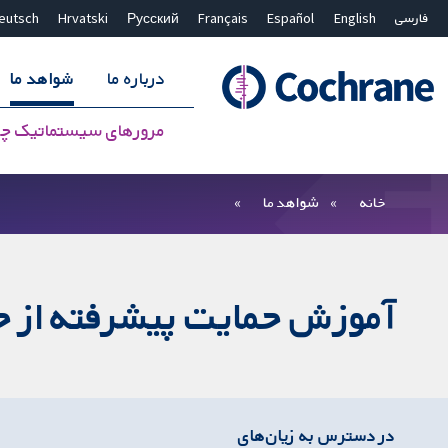
فارسی
English
Español
Français
Русский
Hrvatski
eutsch
درباره ما
شواهد ما
مرورهای سیستماتیک چ
بستن جستجو ✖
فیلترها
خانه
شواهد ما
آموزش حمایت پیشرفته از حی
در دسترس به زیان‌های