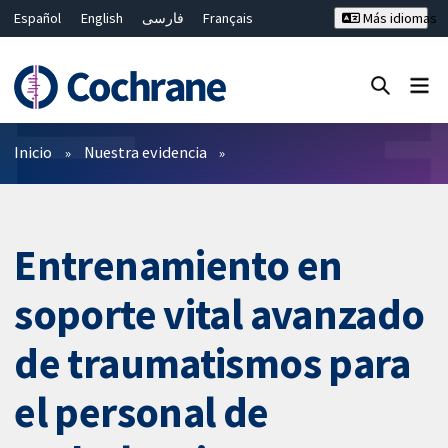
Español
English
فارسی
Français
Más idiomas
Русский
Hrvatski
Deutsch
Bahasa Malaysia
ไทย
繁體中文
简体中文
Cerrar búsqueda ✖
Filtros
Inicio
Nuestra evidencia
Entrenamiento en
soporte vital avanzado
de traumatismos para
el personal de