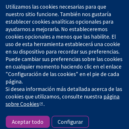
Utilizamos las cookies necesarias para que
nuestro sitio funcione. También nos gustaría
11-13 Cavendish
Contacto
establecer cookies analíticas opcionales para
Square
Noticias
ayudarnos a mejorarla. No estableceremos
Evidencia fiable.
Londres
Prensa
Decisiones
cookies opcionales a menos que las habilite. El
W1G 0AN
Sobre
informadas.
Reino Unido
nosotros
uso de esta herramienta establecerá una cookie
Mejor salud.
Empleo
en su dispositivo para recordar sus preferencias.
Cochrane
Puede cambiar sus preferencias sobre las cookies
Library
en cualquier momento haciendo clic en el enlace
"Configuración de las cookies" en el pie de cada
página.
The Cochrane Collaboration is a charity (no. 1045921) and a
Si desea información más detallada acerca de las
company limited by guarantee (no. 03044323) registered in
cookies que utilizamos, consulte nuestra
página
England & Wales. VAT registration number GB 718 2127 49.
sobre Cookies
.
Copyright © 2026 The Cochrane Collaboration
Términos y condiciones del sitio web
|
Responsabilidades
|
Privacidad
|
Política de cookies
|
Configuración de cookies
Aceptar todo
Configurar