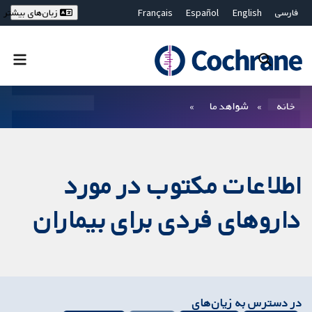
فارسی
English
Español
Français
زبان‌های بیشتر
Deutsch
Hrvatski
Русский
简体中文
繁體中文
ไทย
Bahasa Malaysia
بستن جستجو ✖
فیلترها
خانه
شواهد ما
اطلاعات مکتوب در مورد
داروهای فردی برای بیماران
در دسترس به زیان‌های