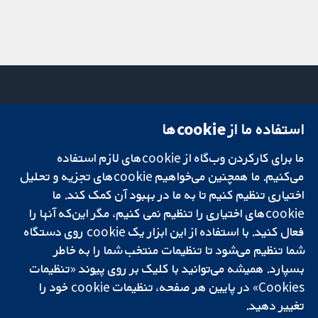
استفاده ما از cookie‌ها
میدان کاوندیش
تماس با ما
۱۳-۱۱
اخبار
ما برای کارکردن وب‌گاه از cookie‌های لازم استفاده
تحقیقات قابل
لندن
دفتر رسانه‌ای
اعتماد.
W1G 0AN
درباره ما
می‌کنیم. ما همچنین می‌خواهیم cookie‌های تجزیه و تحلیل
تصمیم‌گیری آگاهانه.
بریتانیا
فرصت‌های
اختیاری تنظیم کنیم تا به ما در بهبود آن کمک کند. ما
سلامت بهتر.
شغلی
cookie‌های اختیاری را تنظیم نمی کنیم، مگر این‌که آنها را
Cochrane
فعال کنید. با استفاده از این ابزار یک cookie‌ روی دستگاه
Library
شما تنظیم می‌شود تا تنظیمات منتخب شما را به خاطر
بسپارد. همیشه می‌توانید با کلیک بر روی پیوند «تنظیمات
Cookies» در پایین هر صفحه، تنظیمات cookie‌ خود را
شبکه همکاری کاکرین، یک مؤسسه خیریه (شماره 1045921) و یک شرکت با
تغییر دهید.
مسئولیت محدود به‌صورت ضمانت (شماره 03044323) ثبت‌شده در انگلستان