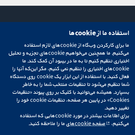
استفاده ما از cookie‌ها
میدان کاوندیش
تماس با ما
۱۳-۱۱
اخبار
ما برای کارکردن وب‌گاه از cookie‌های لازم استفاده
تحقیقات قابل
لندن
دفتر رسانه‌ای
اعتماد.
W1G 0AN
درباره ما
می‌کنیم. ما همچنین می‌خواهیم cookie‌های تجزیه و تحلیل
تصمیم‌گیری آگاهانه.
بریتانیا
فرصت‌های
اختیاری تنظیم کنیم تا به ما در بهبود آن کمک کند. ما
سلامت بهتر.
شغلی
cookie‌های اختیاری را تنظیم نمی کنیم، مگر این‌که آنها را
Cochrane
فعال کنید. با استفاده از این ابزار یک cookie‌ روی دستگاه
Library
شما تنظیم می‌شود تا تنظیمات منتخب شما را به خاطر
بسپارد. همیشه می‌توانید با کلیک بر روی پیوند «تنظیمات
Cookies» در پایین هر صفحه، تنظیمات cookie‌ خود را
شبکه همکاری کاکرین، یک مؤسسه خیریه (شماره 1045921) و یک شرکت با
تغییر دهید.
مسئولیت محدود به‌صورت ضمانت (شماره 03044323) ثبت‌شده در انگلستان
و ولز است. شماره ثبت مالیات بر ارزش افزوده: GB 718 2127 49.
برای اطلاعات بیشتر در مورد cookie‌هایی که استفاده
می‌کنیم،
صفحه cookie‌های
ما را ملاحظه کنید.
کپی‌رایت © ۲۰۲۵ همکاری کاکرین
شرایط و ضوابط وب‌سایت
|
سلب مسئولیت
|
حریم خصوصی
|
سیاست