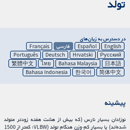
تولد
در دسترس به زیان‌های
English
Español
فارسی
Français
Português
Deutsch
Hrvatski
Русский
繁體中文
ไทย
Bahasa Malaysia
日本語
Bahasa Indonesia
한국어
简体中文
پیشینه
نوزادان بسیار نارس (که بیش از هشت هفته زودتر متولد
شده‌اند) یا بسیار کم‌-وزن هنگام تولد (VLBW؛ کمتر از 1500