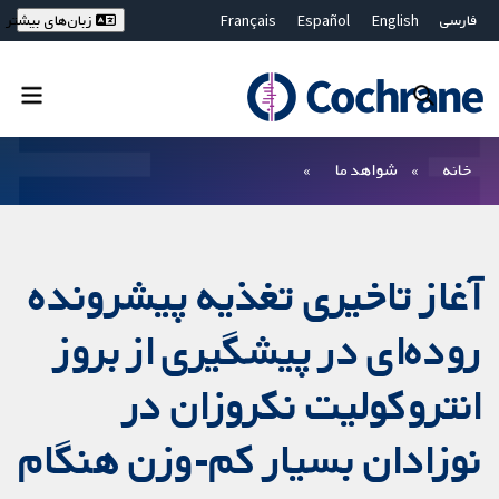
فارسی
English
Español
Français
زبان‌های بیشتر
Deutsch
Hrvatski
Русский
简体中文
繁體中文
ไทย
Bahasa Malaysia
بستن جستجو ✖
فیلترها
خانه
شواهد ما
آغاز تاخیری تغذیه پیشرونده
روده‌ای در پیشگیری از بروز
انتروکولیت نکروزان در
نوزادان بسیار کم‌-وزن هنگام