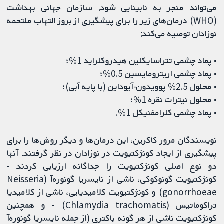
می‌تواند منجر به نابینایی شود. سازمان جهانی بهداشت
(WHO) درمان‌های زیر را برای پیشگیری از بروز التهاب ملتحمه
نوزادان توصیه می‌کند:
• پماد چشمی تتراسایکلین هیدروکلراید 1%؛
• پماد چشمی اریترومایسین 0.5%؛
• محلول 2.5% پوویدون-آیوداین (با پایه آبی)؛
• محلول نیترات نقره 1%؛
• پماد چشمی کلرامفنیکل 1%.
نویسندگان مرور کاکرین، این درمان‌ها و دیگر روش‌ها را برای
پیشگیری از ایجاد کونژکتیویت در نوزادان در نظر گرفتند. آنها
دو نوع اصلی کونژکتیویت را جداگانه ارزیابی کردند -
کونژکتیویت گونوکوکی، ناشی از نایسریا گونوره‌آ (Neisseria
gonorrhoeae) و کونژکتیویت کلامیدیایی، ناشی از کلامیدیا
تراکوماتیس (Chlamydia trachomatis) - و همچنین
کونژکتیویت ناشی از هر گونه باکتری (از جمله نایسریا گونوره‌آ