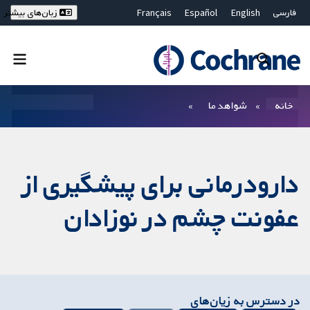
فارسی
English
Español
Français
زبان‌های بیشتر
Deutsch
Hrvatski
Русский
简体中文
繁體中文
ไทย
Bahasa Malaysia
بستن جستجو ✖
فیلترها
خانه
شواهد ما
دارودرمانی برای پیشگیری از
عفونت چشم در نوزادان
در دسترس به زیان‌های