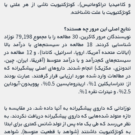
و کلامیدیا تراکوماتیس)، کونژکتیویت ناشی از هر علتی یا
کونژکتیویت با علت ناشناخته.
نتایج اصلی این مرور چه هستند؟
نویسندگان مرور کاکرین، 30 مطالعه را با مجموع 79,198 نوزاد
شناسایی کردند. 18 مطالعه در سیستم‌های با درآمد بالا
(ایالات متحده آمریکا، اروپا، اسرائیل، کانادا)، و 12 مطالعه در
سیستم‌های کم‌درآمد و با درآمد متوسط (آفریقا، ایران، چین،
اندونزی، مکزیک) انجام شدند. داروهای اصلی پیشگیرانه که
در مطالعات وارد شده مورد ارزیابی قرار گرفتند، عبارت بودند
از: تتراسایکلین 1%، اریترومایسین 0.5%، پوویدون-آیوداین
2.5%، و نیترات نقره 1%.
نوزادانی که داروی پیشگیرانه به آنها داده ‌شد، در مقایسه با
تازه متولد شده‌هایی که داروی پیشگیرانه دریافت نکردند، به
نظر می‌رسد که طی یک ماه پس از تولد شانس کمتری برای ابتلا
به کونژکتیویت ‌داشتند (شواهد با قطعیت متوسط). شواهد