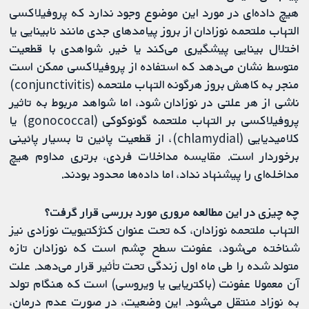
هیچ داده‌ای در مورد این موضوع وجود ندارد که پروفیلاکسی
التهاب ملتحمه نوزادان از بروز پیامدهای جدی مانند نابینایی یا
اختلال بینایی پیشگیری می‌کند یا خیر. شواهدی با قطعیت
متوسط نشان می‌دهد که استفاده از پروفیلاکسی ممکن است
منجر به کاهش بروز هرگونه التهاب ملتحمه (conjunctivitis)
ناشی از هر علتی در نوزادان شود، اما شواهد مربوط به تاثیر
پروفیلاکسی بر التهاب ملتحمه گونوکوکی (gonococcal) یا
کلامیدیایی (chlamydial)، از قطعیت پائین تا بسیار پائینی
برخوردار است. مقایسه مداخلات فردی، برتری مداوم هیچ
مداخله‌ای را پیشنهاد نداد، اما داده‌ها محدود بودند.
چه چیزی در این مطالعه مروری مورد بررسی قرار گرفت؟
التهاب ملتحمه نوزادان، که تحت عنوان کنژکتیویت نوزادی نیز
شناخته می‌شود، عفونت سطح چشم است که نوزادان تازه
متولد شده را طی ماه اول زندگی تحت تأثیر قرار می‌دهد. علت
آن معمولا عفونت (باکتریایی یا ویروسی) است که هنگام تولد
به نوزاد منتقل می‌شود. این وضعیت، در صورت عدم درمان،