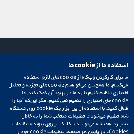
استفاده ما از cookie‌ها
میدان کاوندیش
تماس با ما
۱۳-۱۱
اخبار
ما برای کارکردن وب‌گاه از cookie‌های لازم استفاده
تحقیقات قابل
لندن
دفتر رسانه‌ای
اعتماد.
می‌کنیم. ما همچنین می‌خواهیم cookie‌های تجزیه و تحلیل
W1G 0AN
درباره ما
تصمیم‌گیری آگاهانه.
بریتانیا
فرصت‌های
اختیاری تنظیم کنیم تا به ما در بهبود آن کمک کند. ما
سلامت بهتر.
شغلی
cookie‌های اختیاری را تنظیم نمی کنیم، مگر این‌که آنها را
Cochrane
فعال کنید. با استفاده از این ابزار یک cookie‌ روی دستگاه
Library
شما تنظیم می‌شود تا تنظیمات منتخب شما را به خاطر
بسپارد. همیشه می‌توانید با کلیک بر روی پیوند «تنظیمات
Cookies» در پایین هر صفحه، تنظیمات cookie‌ خود را
شبکه همکاری کاکرین، یک مؤسسه خیریه (شماره 1045921) و یک شرکت با