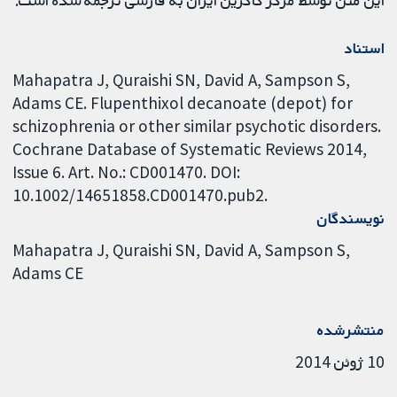
استناد
Mahapatra J, Quraishi SN, David A, Sampson S,
Adams CE. Flupenthixol decanoate (depot) for
schizophrenia or other similar psychotic disorders.
Cochrane Database of Systematic Reviews 2014,
Issue 6. Art. No.: CD001470. DOI:
10.1002/14651858.CD001470.pub2.
نویسندگان
Mahapatra J
Quraishi SN
David A
Sampson S
Adams CE
منتشرشده
10 ژوئن 2014