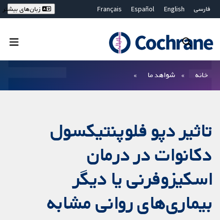
فارسی
English
Español
Français
زبان‌های بیشتر
Deutsch
Hrvatski
Русский
简体中文
繁體中文
ไทย
Bahasa Malaysia
بستن جستجو ✖
فیلترها
خانه
شواهد ما
تاثیر دپو فلوپنتیکسول
دکانوات در درمان
اسکیزوفرنی یا دیگر
بیماری‌های روانی مشابه