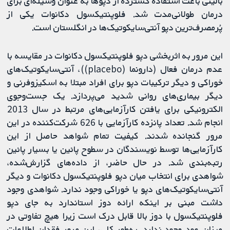
بالینی باعث استفاده گسترده از دپوها به‌ عنوان وسیله‌ای برای
درمان طولانی‌مدت شد. فلوپنتیکسول دکانوات یکی از
پُرمصرف‌ترین دپو آنتی‌سایکوتیک‌ها در انگلستان است.
این مرور به اثربخشی دپو فلوپنتیکسول دکانوات در مقایسه با
عدم درمان فعال (دارونما (placebo))، آنتی‌سایکوتیک‌های
خوراکی و دیگر ترکیبات دپو برای افراد مبتلا به اسکیزوفرنی و
دیگر بیماری‌های روانی شدید می‌پردازد. یک جست‌وجوی
الکترونیکی برای یافتن کارآزمایی‌های مرتبط در سال 2013
انجام شد. تعداد پانزده کارآزمایی با 626 شرکت‌کننده در این
مرور گنجانده شدند. کیفیت تمام شواهد حاصل از این
کارآزمایی‌ها توسط نویسندگان در سطوح پائین یا بسیار پائین
رتبه‌بندی شد. در حال حاضر، از داده‌های گزارش‌شده،
شواهدی برای انتخاب میان دپو فلوپنتیکسول دکانوات و دیگر
آنتی‌سایکوتیک‌های دپو یا خوراکی وجود ندارد. شواهدی وجود
داشت مبنی بر اینکه ارائه دوز استاندارد به جای دپو
فلوپنتیکسول با دوز بالا قابل درک است زیرا هیچ تفاوتی در
میزان عود وجود ندارد. به‌طور کلی، این مرور فقدان اطلاعات