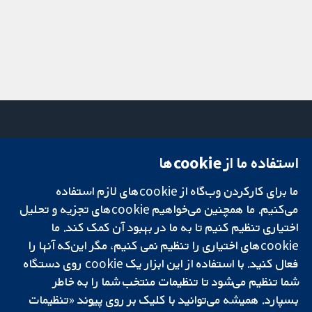
استفاده ما از cookie‌ها
میدان کاوندیش
تماس با ما
۱۳-۱۱
اخبار
ما برای کارکردن وب‌گاه از cookie‌های لازم استفاده
تحقیقات قابل
لندن
دفتر رسانه‌ای
اعتماد.
می‌کنیم. ما همچنین می‌خواهیم cookie‌های تجزیه و تحلیل
W1G 0AN
درباره ما
تصمیم‌گیری آگاهانه.
بریتانیا
فرصت‌های
اختیاری تنظیم کنیم تا به ما در بهبود آن کمک کند. ما
سلامت بهتر.
شغلی
cookie‌های اختیاری را تنظیم نمی کنیم، مگر این‌که آنها را
Cochrane
فعال کنید. با استفاده از این ابزار یک cookie‌ روی دستگاه
Library
شما تنظیم می‌شود تا تنظیمات منتخب شما را به خاطر
بسپارد. همیشه می‌توانید با کلیک بر روی پیوند «تنظیمات