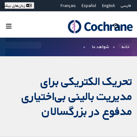
فارسی
English
Español
Français
زبان‌های بیشتر
Deutsch
Hrvatski
Русский
简体中文
繁體中文
ไทย
Bahasa Malaysia
بستن جستجو ✖
فیلترها
خانه
شواهد ما
تحریک الکتریکی برای
مدیریت بالینی بی‌اختیاری
مدفوع در بزرگسالان