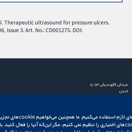
U. Therapeutic ultrasound for pressure ulcers.
 Issue 3. Art. No.: CD001275. DOI:
میدان کاوندیش ۱۳-۱۱
لندن
W1G 0AN
بریتانیا
ما برای کارکردن وب‌گاه از ie‌