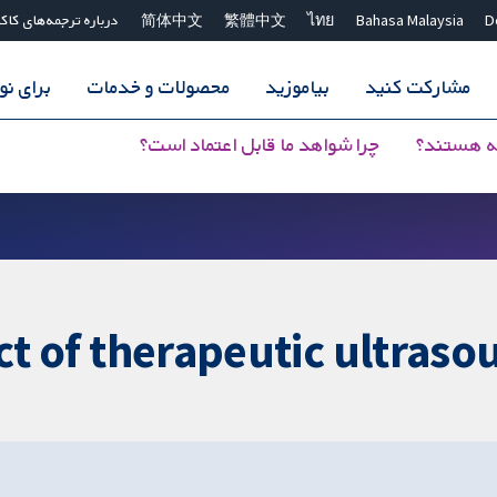
D
Bahasa Malaysia
ไทย
繁體中文
简体中文
درباره ترجمه‌های کاک
مشارکت کنید
بیاموزید
محصولات و خدمات
برای ن
ه هستند؟
چرا شواهد ما قابل اعتماد است؟
ct of therapeutic ultraso