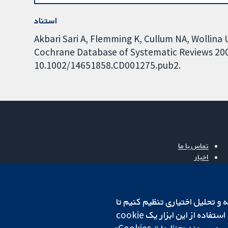
استناد
Akbari Sari A, Flemming K, Cullum NA, Wollina 
Cochrane Database of Systematic Reviews 2006,
10.1002/14651858.CD001275.pub2.
تماس با ما
اخبار
دفتر رسانه‌ای
درباره ما
فرصت‌های شغلی
cookهای لازم استفاده می‌کنیم. ما همچنین می‌خواهیم cookie‌های تجزیه و تحلیل اختیاری تنظیم کنیم تا
Cochrane Library
روی دستگاه شما تنظیم می‌شود تا تنظیمات منتخب شما را به خاطر بسپارد. همیشه می‌توانید با کلیک بر روی پیوند «تنظیمات Cookies»