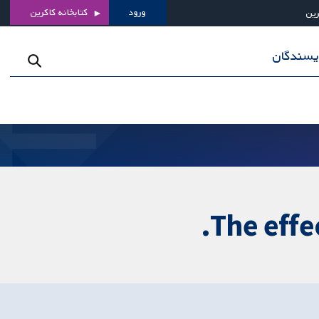
ورود
کتابخانه کاکرین
رین
ویسندگان
The effe