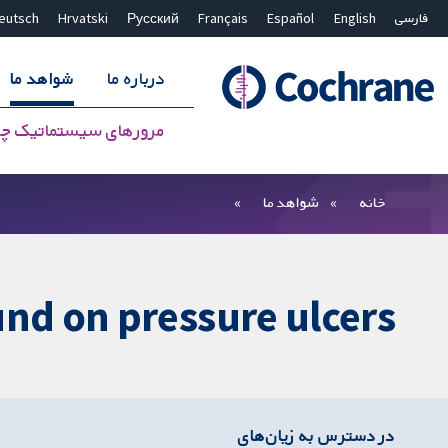
فارسی
English
Español
Français
Русский
Hrvatski
eutsch
درباره ما
شواهد ما
مرورهای سیستماتیک چ
بستن جستجو ✖
فیلترها
خانه
شواهد ما
und on pressure ulcers.
در دسترس به زیان‌های