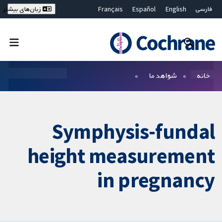
فارسی
English
Español
Français
زبان‌های بیشتر
Deutsch
Hrvatski
Русский
简体中文
繁體中文
ไทย
Bahasa Malaysia
بستن جستجو ✖
فیلترها
خانه
شواهد ما
Symphysis-fundal
height measurement
in pregnancy