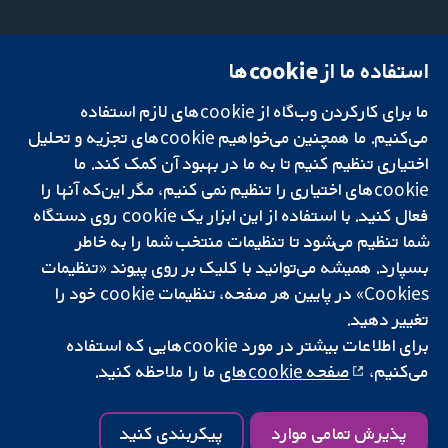
استفاده ما از cookie‌ها
میدان کاوندیش
تماس با ما
۱۳-۱۱
اخبار
ما برای کارکردن وب‌گاه از cookie‌های لازم استفاده
تحقیقات قابل
لندن
دفتر رسانه‌ای
اعتماد.
می‌کنیم. ما همچنین می‌خواهیم cookie‌های تجزیه و تحلیل
W1G 0AN
درباره ما
تصمیم‌گیری آگاهانه.
بریتانیا
فرصت‌های
اختیاری تنظیم کنیم تا به ما در بهبود آن کمک کند. ما
سلامت بهتر.
شغلی
cookie‌های اختیاری را تنظیم نمی کنیم، مگر این‌که آنها را
Cochrane
فعال کنید. با استفاده از این ابزار یک cookie‌ روی دستگاه
Library
شما تنظیم می‌شود تا تنظیمات منتخب شما را به خاطر
بسپارد. همیشه می‌توانید با کلیک بر روی پیوند «تنظیمات
Cookies» در پایین هر صفحه، تنظیمات cookie‌ خود را
شبکه همکاری کاکرین، یک مؤسسه خیریه (شماره 1045921) و یک شرکت با
تغییر دهید.
مسئولیت محدود به‌صورت ضمانت (شماره 03044323) ثبت‌شده در انگلستان
برای اطلاعات بیشتر در مورد cookie‌هایی که استفاده
و ولز است. شماره ثبت مالیات بر ارزش افزوده: GB 718 2127 49.
می‌کنیم،
صفحه cookie‌های
ما را ملاحظه کنید.
کپی‌رایت © ۲۰۲۵ همکاری کاکرین
شرایط و ضوابط وب‌سایت
|
سلب مسئولیت
|
حریم خصوصی
|
سیاست
کوکی‌ها
|
تنظیمات کوکی
پذیرش تمامی موارد
پیکربندی کنید