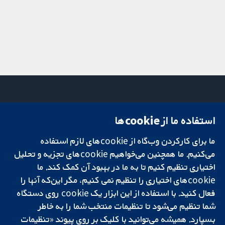
استفاده ما از cookie‌ها
میدان کاوندیش
تماس با ما
۱۳-۱۱
اخبار
ما برای کارکردن وب‌گاه از cookie‌های لازم استفاده
تحقیقات قابل
لندن
دفتر رسانه‌ای
اعتماد.
می‌کنیم. ما همچنین می‌خواهیم cookie‌های تجزیه و تحلیل
W1G 0AN
درباره ما
تصمیم‌گیری آگاهانه.
بریتانیا
فرصت‌های
اختیاری تنظیم کنیم تا به ما در بهبود آن کمک کند. ما
سلامت بهتر.
شغلی
cookie‌های اختیاری را تنظیم نمی کنیم، مگر این‌که آنها را
Cochrane
فعال کنید. با استفاده از این ابزار یک cookie‌ روی دستگاه
Library
شما تنظیم می‌شود تا تنظیمات منتخب شما را به خاطر
بسپارد. همیشه می‌توانید با کلیک بر روی پیوند «تنظیمات