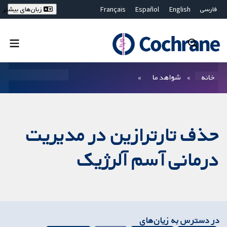
فارسی
English
Español
Français
زبان‌های بیشتر
Deutsch
Hrvatski
Русский
简体中文
繁體中文
ไทย
Bahasa Malaysia
بستن جستجو ✖
فیلترها
خانه
شواهد ما
حذف تارترازین در مدیریت
درمانی آسم آلرژیک
در دسترس به زیان‌های