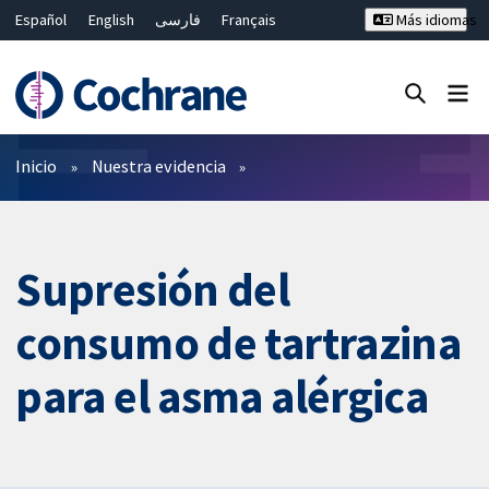
Español
English
فارسی
Français
Más idiomas
Русский
Hrvatski
Deutsch
Bahasa Malaysia
ไทย
繁體中文
简体中文
Cerrar búsqueda ✖
Filtros
Inicio
Nuestra evidencia
Supresión del
consumo de tartrazina
para el asma alérgica