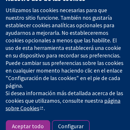
Utilizamos las cookies necesarias para que
nuestro sitio funcione. También nos gustaría
11-13 Cavendish
Contacto
establecer cookies analíticas opcionales para
Square
Noticias
ayudarnos a mejorarla. No estableceremos
Evidencia fiable.
Londres
Prensa
Decisiones
cookies opcionales a menos que las habilite. El
W1G 0AN
Sobre
informadas.
Reino Unido
nosotros
uso de esta herramienta establecerá una cookie
Mejor salud.
Empleo
en su dispositivo para recordar sus preferencias.
Cochrane
Puede cambiar sus preferencias sobre las cookies
Library
en cualquier momento haciendo clic en el enlace
"Configuración de las cookies" en el pie de cada
página.
The Cochrane Collaboration is a charity (no. 1045921) and a
Si desea información más detallada acerca de las
company limited by guarantee (no. 03044323) registered in
cookies que utilizamos, consulte nuestra
página
England & Wales. VAT registration number GB 718 2127 49.
sobre Cookies
.
Copyright © 2026 The Cochrane Collaboration
Términos y condiciones del sitio web
|
Responsabilidades
|
Privacidad
|
Política de cookies
|
Configuración de cookies
Aceptar todo
Configurar