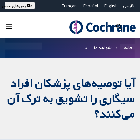
فارسی
English
Español
Français
زبان‌های بیشتر
Deutsch
Hrvatski
Русский
简体中文
繁體中文
ไทย
Bahasa Malaysia
بستن جستجو ✖
فیلترها
خانه
شواهد ما
آیا توصیه‌های پزشکان افراد
سیگاری را تشویق به ترک آن
می‌کنند؟