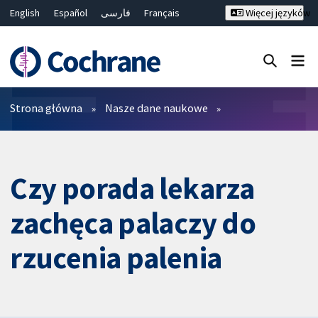
English
Español
فارسی
Français
Więcej języków
Русский
Hrvatski
Deutsch
Bahasa Malaysia
ไทย
繁體中文
简体中文
Close search ✖
Filtry
Strona główna
Nasze dane naukowe
Czy porada lekarza
zachęca palaczy do
rzucenia palenia