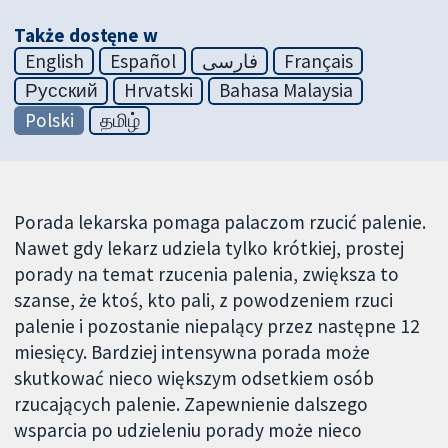
Także dostęne w
English
Español
فارسی
Français
Русский
Hrvatski
Bahasa Malaysia
Polski
தமிழ்
Porada lekarska pomaga palaczom rzucić palenie.
Nawet gdy lekarz udziela tylko krótkiej, prostej
porady na temat rzucenia palenia, zwiększa to
szanse, że ktoś, kto pali, z powodzeniem rzuci
palenie i pozostanie niepalący przez następne 12
miesięcy. Bardziej intensywna porada może
skutkować nieco większym odsetkiem osób
rzucających palenie. Zapewnienie dalszego
wsparcia po udzieleniu porady może nieco