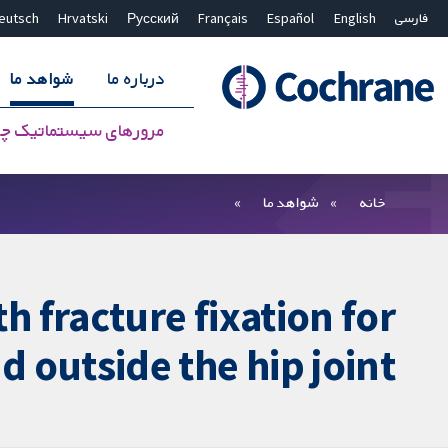
فارسی
English
Español
Français
Русский
Hrvatski
eutsch
درباره ما
شواهد ما
مرورهای سیستماتیک چ
بستن جستجو ✖
فیلترها
خانه
شواهد ما
h fracture fixation for
d outside the hip joint