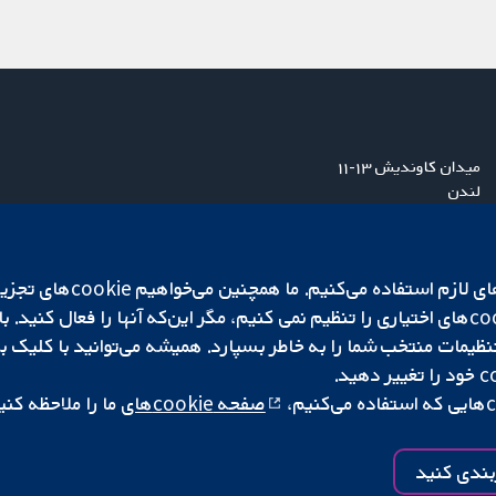
میدان کاوندیش ۱۳-۱۱
لندن
W1G 0AN
بریتانیا
ما برای کارکردن وب‌گاه از ie‌
صفحه cookie‌های
ما را ملاحظه کنی
|
تنظیمات کوکی
کپی‌رایت © ۲۰۲۵ همکاری کاکرین
بندی کنید