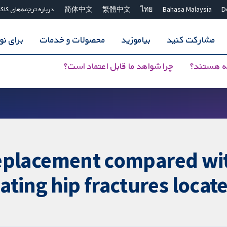
D
Bahasa Malaysia
ไทย
繁體中文
简体中文
درباره ترجمه‌های کاک
مشارکت کنید
بیاموزید
محصولات و خدمات
برای ن
ه هستند؟
چرا شواهد ما قابل اعتماد است؟
 replacement compared wit
ating hip fractures locate