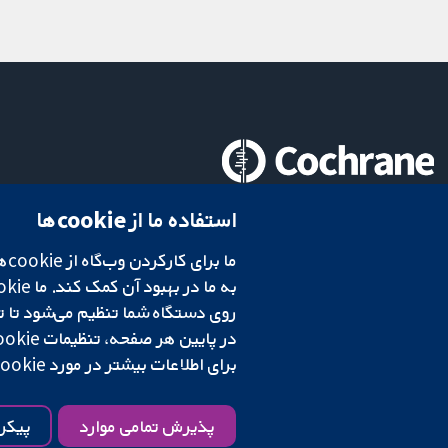
تحقیقات قابل اعتماد.
استفاده ما از cookie‌ها
تصمیم‌گیری آگاهانه.
سلامت بهتر.
در پایین هر صفحه، تنظیمات cookie‌ خود را تغییر دهید.
شبکه همکاری کاکرین، یک مؤسسه خیریه (شماره 1045921) و یک شرکت با مسئولیت محدود به‌صورت ضمانت (شماره 03044323) ثبت‌شده در انگلستان و ولز است. شماره ثبت مالیات بر ارزش افزوده: GB 718 2127 49.
برای اطلاعات بیشتر در مورد cookie‌هایی که استفاده می‌کنیم،
شرایط و ضوابط وب‌سایت
|
سلب مسئولیت
|
حریم خصوصی
|
سیاست کوکی‌ها
پذیرش تمامی موارد
پیکر