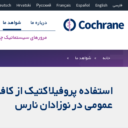
فارسی
English
Español
Français
Русский
Hrvatski
eutsch
درباره ما
شواهد ما
مرورهای سیستماتیک چ
بستن جستجو ✖
فیلترها
خانه
شواهد ما
استفاده پروفیلاکتیک از کاف
عمومی در نوزادان نارس