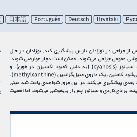
文
日本語
Português
Deutsch
Hrvatski
Рус
س از جراحی در نوزادان نارس پیشگیری کند. نوزادان در حال
ن
‌هوشی عمومی جراحی می‌شوند، ممکن است دچار عوارضی شوند،
از جمله اپیزودهای آپنه (apnoea) (وقفه در تنفس)، سیانوز (cyanosis) (به دلیل کمبود اکسیژن در خون)، و
برادی‌کاردی (bradycardia) (ضربان قلب کند). تصور می‌شود کافئین، یک داروی متیل‌گزانتین (methylxanthine)،
م
ات بعدی پیشگیری می‌کند. در این مرور شواهدی یافت شد مبنی
ه، برادی‌کاردی و سیانوز پس از بی‌هوشی می‌شود، اما اهمیت
23 