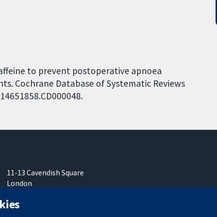
affeine to prevent postoperative apnoea
ants. Cochrane Database of Systematic Reviews
02/14651858.CD000048.
11-13 Cavendish Square
London
W1G0AN
kies
Vereinigtes Königreich