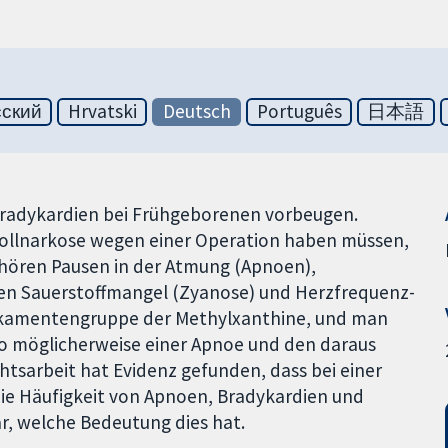
сский
Hrvatski
Deutsch
Português
日本語
radykardien bei Frühgeborenen vorbeugen.
 Vollnarkose wegen einer Operation haben müssen,
ören Pausen in der Atmung (Apnoen),
en Sauerstoffmangel (Zyanose) und Herzfrequenz-
edikamentengruppe der Methylxanthine, und man
so möglicherweise einer Apnoe und den daraus
tsarbeit hat Evidenz gefunden, dass bei einer
die Häufigkeit von Apnoen, Bradykardien und
ar, welche Bedeutung dies hat.