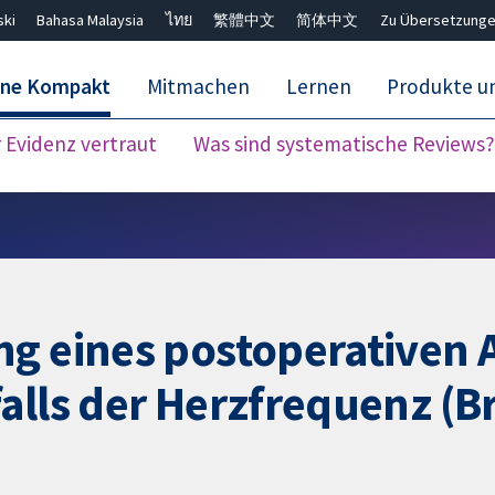
ski
Bahasa Malaysia
ไทย
繁體中文
简体中文
Zu Übersetzunge
ane Kompakt
Mitmachen
Lernen
Produkte u
Evidenz vertraut
Was sind systematische Reviews?
Close search ✖
g eines postoperativen 
alls der Herzfrequenz (B