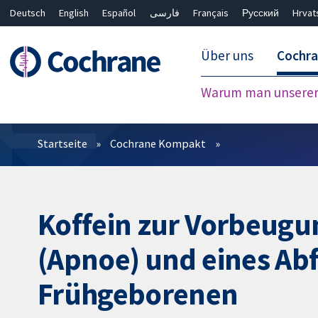
Deutsch
English
Español
فارسی
Français
Русский
Hrvat
Über uns
Cochr
Warum man unserer 
Filter
Startseite
Cochrane Kompakt
Koffein zur Vorbeugun
(Apnoe) und eines Abf
Frühgeborenen