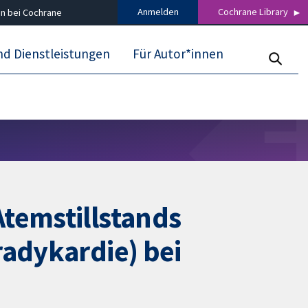
Anmelden
Cochrane Library
n bei Cochrane
nd Dienstleistungen
Für Autor*innen
Atemstillstands
radykardie) bei