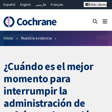
Español
English
فارسی
Français
Más idiomas
Русский
Hrvatski
Deutsch
Bahasa Malaysia
ไทย
繁體中文
简体中文
Cerrar búsqueda ✖
Filtros
Inicio
Nuestra evidencia
¿Cuándo es el mejor
momento para
interrumpir la
administración de