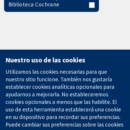
Biblioteca Cochrane
Nuestro uso de las cookies
Utilizamos las cookies necesarias para que
nuestro sitio funcione. También nos gustaría
11-13 Cavendish
Contacto
establecer cookies analíticas opcionales para
Square
Noticias
ayudarnos a mejorarla. No estableceremos
Evidencia fiable.
Londres
Prensa
Decisiones
cookies opcionales a menos que las habilite. El
W1G 0AN
Sobre
informadas.
Reino Unido
nosotros
uso de esta herramienta establecerá una cookie
Mejor salud.
Empleo
en su dispositivo para recordar sus preferencias.
Cochrane
Puede cambiar sus preferencias sobre las cookies
Library