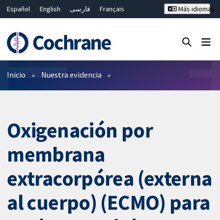
Español
English
فارسی
Français
Más idiomas
Русский
Hrvatski
Deutsch
Bahasa Malaysia
ไทย
繁體中文
简体中文
Cerrar búsqueda ✖
Filtros
Inicio
Nuestra evidencia
Oxigenación por
membrana
extracorpórea (externa
al cuerpo) (ECMO) para