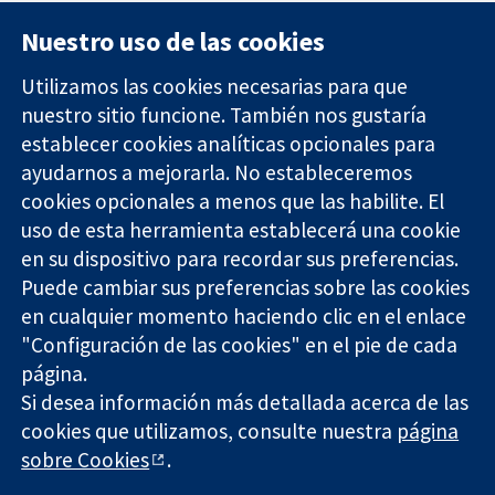
Nuestro uso de las cookies
Utilizamos las cookies necesarias para que
nuestro sitio funcione. También nos gustaría
11-13 Cavendish
Contacto
establecer cookies analíticas opcionales para
Square
Noticias
ayudarnos a mejorarla. No estableceremos
Evidencia fiable.
Londres
Prensa
Decisiones
W1G 0AN
Sobre
cookies opcionales a menos que las habilite. El
informadas.
Reino Unido
nosotros
uso de esta herramienta establecerá una cookie
Mejor salud.
Empleo
en su dispositivo para recordar sus preferencias.
Cochrane
Puede cambiar sus preferencias sobre las cookies
Library
en cualquier momento haciendo clic en el enlace
"Configuración de las cookies" en el pie de cada
página.
The Cochrane Collaboration is a charity (no. 1045921) and a
Si desea información más detallada acerca de las
company limited by guarantee (no. 03044323) registered in
England & Wales. VAT registration number GB 718 2127 49.
cookies que utilizamos, consulte nuestra
página
sobre Cookies
.
Copyright © 2026 The Cochrane Collaboration