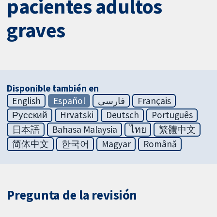
pacientes adultos
graves
Disponible también en
English
Español
فارسی
Français
Русский
Hrvatski
Deutsch
Português
日本語
Bahasa Malaysia
ไทย
繁體中文
简体中文
한국어
Magyar
Română
Pregunta de la revisión