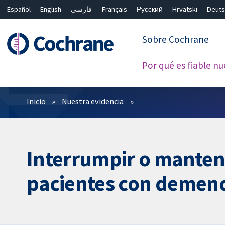
Español
English
فارسی
Français
Русский
Hrvatski
Deuts
繁體中文
简体中文
Sobre Cochrane
Por qué es fiable nu
Filtros
Inicio
Nuestra evidencia
Interrumpir o manten
pacientes con demenc