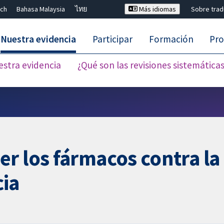
ch
Bahasa Malaysia
ไทย
Más idiomas
Sobre tra
Nuestra evidencia
Participar
Formación
Pro
estra evidencia
¿Qué son las revisiones sistemática
Cerrar búsqueda ✖
er los fármacos contra l
ia