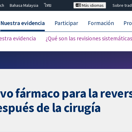
ch
Bahasa Malaysia
ไทย
Más idiomas
Sobre tra
Nuestra evidencia
Participar
Formación
Pro
estra evidencia
¿Qué son las revisiones sistemática
Cerrar búsqueda ✖
 fármaco para la reversi
spués de la cirugía