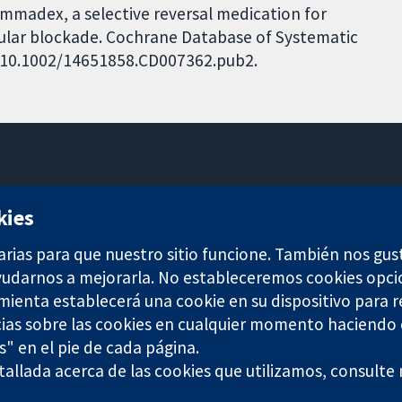
ammadex, a selective reversal medication for
ular blockade. Cochrane Database of Systematic
I: 10.1002/14651858.CD007362.pub2.
11-13 Cavendish Square
kies
Londres
W1G 0AN
arias para que nuestro sitio funcione. También nos gus
Reino Unido
ayudarnos a mejorarla. No estableceremos cookies opci
amienta establecerá una cookie en su dispositivo para r
ias sobre las cookies en cualquier momento haciendo c
s" en el pie de cada página.
allada acerca de las cookies que utilizamos, consulte
any limited by guarantee (no. 03044323) registered in England & W