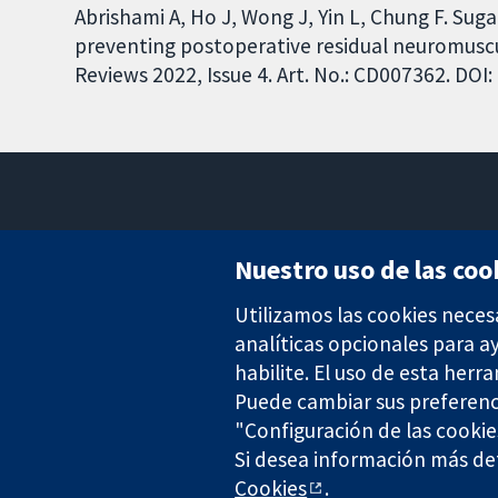
Abrishami A, Ho J, Wong J, Yin L, Chung F. Sug
preventing postoperative residual neuromusc
Reviews 2022, Issue 4. Art. No.: CD007362. DO
Nuestro uso de las coo
Utilizamos las cookies neces
Evidencia fiable.
Decisiones informadas.
analíticas opcionales para 
Mejor salud.
habilite. El uso de esta herr
Puede cambiar sus preferenc
"Configuración de las cookie
Si desea información más det
The Cochrane Collaboration is a charity (no. 1045921) and a comp
Cookies
.