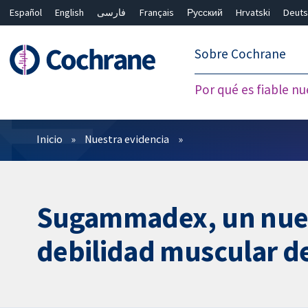
Español
English
فارسی
Français
Русский
Hrvatski
Deuts
繁體中文
简体中文
Sobre Cochrane
Por qué es fiable nu
Filtros
Inicio
Nuestra evidencia
Sugammadex, un nuevo
debilidad muscular de