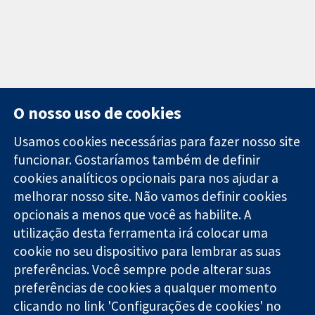
O nosso uso de cookies
Usamos cookies necessárias para fazer nosso site
funcionar. Gostaríamos também de definir
11-13 Cavendish
Contato
cookies analíticos opcionais para nos ajudar a
Square
Notícias
melhorar nosso site. Não vamos definir cookies
Evidências
Londres
Assessoria de
confiáveis.
opcionais a menos que você as habilite. A
W1G 0AN
imprensa
Decisões
Reino Unido
Sobre nós
utilização desta ferramenta irá colocar uma
informadas.
Emprego
cookie no seu dispositivo para lembrar as suas
Melhor saúde.
Cochrane
preferências. Você sempre pode alterar suas
Library
preferências de cookies a qualquer momento
clicando no link 'Configurações de cookies' no