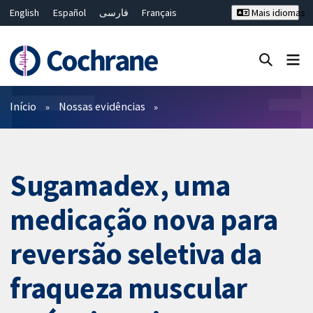
English
Español
فارسی
Français
Mais idiomas
Русский
Hrvatski
Deutsch
Bahasa Malaysia
ไทย
繁體中文
简体中文
Close search ✖
Filtros
Início
Nossas evidências
Sugamadex, uma
medicação nova para
reversão seletiva da
fraqueza muscular