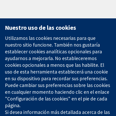
Nuestro uso de las cookies
Utilizamos las cookies necesarias para que
nuestro sitio funcione. También nos gustaría
11-13 Cavendish
Contacto
establecer cookies analíticas opcionales para
Square
Noticias
ayudarnos a mejorarla. No estableceremos
Evidencia fiable.
Londres
Prensa
Decisiones
cookies opcionales a menos que las habilite. El
W1G 0AN
Sobre
informadas.
Reino Unido
nosotros
uso de esta herramienta establecerá una cookie
Mejor salud.
Empleo
en su dispositivo para recordar sus preferencias.
Cochrane
Puede cambiar sus preferencias sobre las cookies
Library
en cualquier momento haciendo clic en el enlace
"Configuración de las cookies" en el pie de cada
página.
The Cochrane Collaboration is a charity (no. 1045921) and a
Si desea información más detallada acerca de las
company limited by guarantee (no. 03044323) registered in