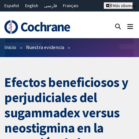
Español
English
فارسی
Français
Más idiomas
Русский
Hrvatski
Deutsch
Bahasa Malaysia
ไทย
繁體中文
简体中文
Cerrar búsqueda ✖
Filtros
Inicio
Nuestra evidencia
Efectos beneficiosos y
perjudiciales del
sugammadex versus
neostigmina en la