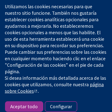
Utilizamos las cookies necesarias para que
nuestro sitio funcione. También nos gustaría
11-13 Cavendish
Contacto
establecer cookies analíticas opcionales para
Square
Noticias
ayudarnos a mejorarla. No estableceremos
Evidencia fiable.
Londres
Prensa
Decisiones
cookies opcionales a menos que las habilite. El
W1G 0AN
Sobre
informadas.
Reino Unido
nosotros
uso de esta herramienta establecerá una cookie
Mejor salud.
Empleo
en su dispositivo para recordar sus preferencias.
Cochrane
Puede cambiar sus preferencias sobre las cookies
Library
en cualquier momento haciendo clic en el enlace
"Configuración de las cookies" en el pie de cada
página.
The Cochrane Collaboration is a charity (no. 1045921) and a
Si desea información más detallada acerca de las
company limited by guarantee (no. 03044323) registered in
cookies que utilizamos, consulte nuestra
página
England & Wales. VAT registration number GB 718 2127 49.
sobre Cookies
.
Copyright © 2026 The Cochrane Collaboration
Términos y condiciones del sitio web
|
Responsabilidades
|
Privacidad
|
Política de cookies
|
Configuración de cookies
Aceptar todo
Configurar