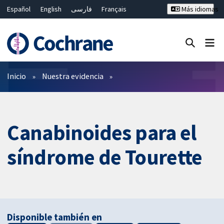
Español
English
فارسی
Français
Más idiomas
Русский
Hrvatski
Deutsch
Bahasa Malaysia
ไทย
繁體中文
简体中文
Cerrar búsqueda ✖
Filtros
Inicio
Nuestra evidencia
Canabinoides para el
síndrome de Tourette
Disponible también en