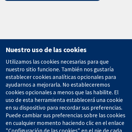
Nuestro uso de las cookies
Utilizamos las cookies necesarias para que
nuestro sitio funcione. También nos gustaría
11-13 Cavendish
Contacto
establecer cookies analíticas opcionales para
Square
Noticias
Evidencia fiable.
ayudarnos a mejorarla. No estableceremos
Londres
Prensa
Decisiones
W1G 0AN
Sobre
cookies opcionales a menos que las habilite. El
informadas.
Reino Unido
nosotros
uso de esta herramienta establecerá una cookie
Mejor salud.
Empleo
en su dispositivo para recordar sus preferencias.
Cochrane
Puede cambiar sus preferencias sobre las cookies
Library
en cualquier momento haciendo clic en el enlace
"Configuración de las cookies" en el pie de cada