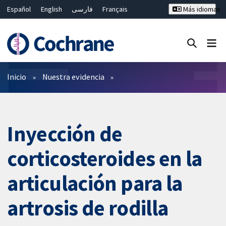
Español
English
فارسی
Français
Más idiomas
Русский
Hrvatski
Deutsch
Bahasa Malaysia
ไทย
繁體中文
简体中文
Cerrar búsqueda ✖
Filtros
Inicio
Nuestra evidencia
Inyección de
corticosteroides en la
articulación para la
artrosis de rodilla