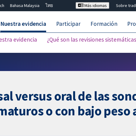
ch
Bahasa Malaysia
ไทย
Más idiomas
Sobre tra
Nuestra evidencia
Participar
Formación
Pro
estra evidencia
¿Qué son las revisiones sistemática
Cerrar búsqueda ✖
sal versus oral de las so
maturos o con bajo peso 