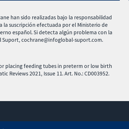
rane han sido realizadas bajo la responsabilidad
 la suscripción efectuada por el Ministerio de
bierno español. Si detecta algún problema con la
al Suport, cochrane@infoglobal-suport.com.
or placing feeding tubes in preterm or low birth
ic Reviews 2021, Issue 11. Art. No.: CD003952.
11-13 Cavendish Square