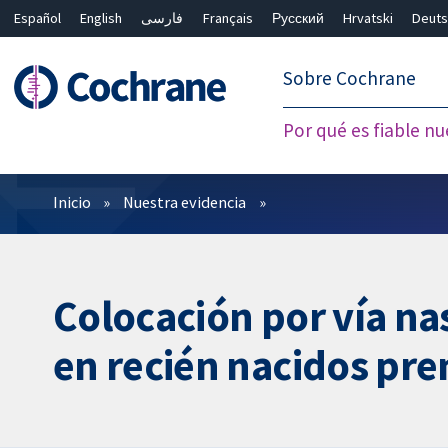
Español
English
فارسی
Français
Русский
Hrvatski
Deuts
繁體中文
简体中文
Sobre Cochrane
Por qué es fiable nu
Filtros
Inicio
Nuestra evidencia
Colocación por vía na
en recién nacidos pre