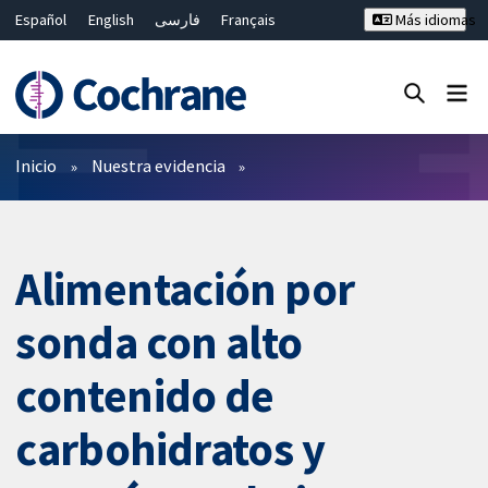
Español
English
فارسی
Français
Más idiomas
Русский
Hrvatski
Deutsch
Bahasa Malaysia
ไทย
繁體中文
简体中文
Cerrar búsqueda ✖
Filtros
Inicio
Nuestra evidencia
Alimentación por
sonda con alto
contenido de
carbohidratos y