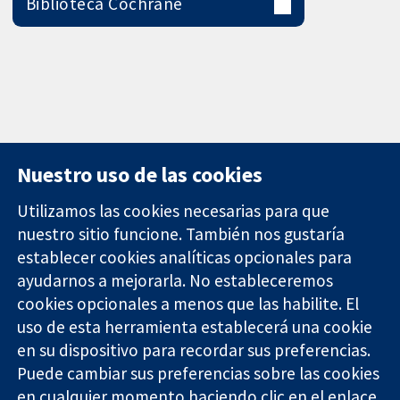
Biblioteca Cochrane
Nuestro uso de las cookies
Utilizamos las cookies necesarias para que
nuestro sitio funcione. También nos gustaría
11-13 Cavendish
Contacto
establecer cookies analíticas opcionales para
Square
Noticias
ayudarnos a mejorarla. No estableceremos
Evidencia fiable.
Londres
Prensa
Decisiones
cookies opcionales a menos que las habilite. El
W1G 0AN
Sobre
informadas.
Reino Unido
nosotros
uso de esta herramienta establecerá una cookie
Mejor salud.
Empleo
en su dispositivo para recordar sus preferencias.
Cochrane
Puede cambiar sus preferencias sobre las cookies
Library
en cualquier momento haciendo clic en el enlace