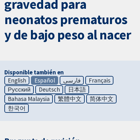
gravedad para
neonatos prematuros
y de bajo peso al nacer
Disponible también en
English
Español
فارسی
Français
Русский
Deutsch
日本語
Bahasa Malaysia
繁體中文
简体中文
한국어