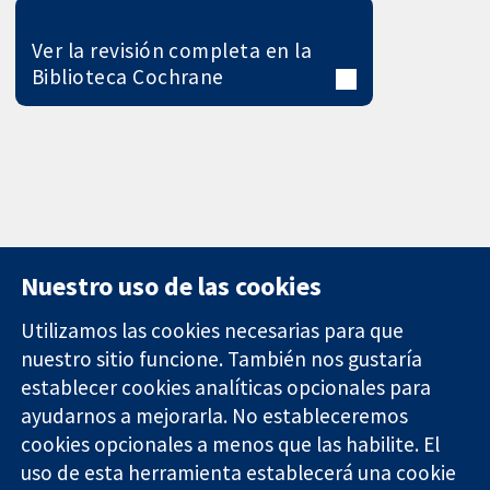
Ver la revisión completa en la
Biblioteca Cochrane
Nuestro uso de las cookies
Utilizamos las cookies necesarias para que
nuestro sitio funcione. También nos gustaría
11-13 Cavendish
Contacto
establecer cookies analíticas opcionales para
Square
Noticias
ayudarnos a mejorarla. No estableceremos
Evidencia fiable.
Londres
Prensa
Decisiones
cookies opcionales a menos que las habilite. El
W1G 0AN
Sobre
informadas.
Reino Unido
nosotros
uso de esta herramienta establecerá una cookie
Mejor salud.