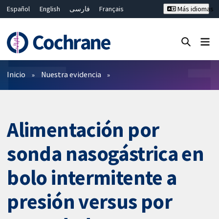
Español
English
فارسی
Français
Más idiomas
Русский
Hrvatski
Deutsch
Bahasa Malaysia
ไทย
繁體中文
简体中文
Cerrar búsqueda ✖
Filtros
Inicio
Nuestra evidencia
Alimentación por
sonda nasogástrica en
bolo intermitente a
presión versus por