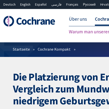
Deutsch
English
Español
فارسی
Français
Русский
Hrvat
Über uns
Cochr
Warum man unserer 
Filter
Startseite
Cochrane Kompakt
Die Platzierung von 
Vergleich zum Mundw
niedrigem Geburtsge