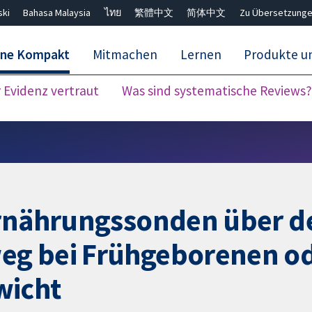
ski
Bahasa Malaysia
ไทย
繁體中文
简体中文
Zu Übersetzunge
ane Kompakt
Mitmachen
Lernen
Produkte u
Evidenz vertraut
Was sind systematische Reviews?
Close search ✖
Ernährungssonden über d
eg bei Frühgeborenen od
wicht