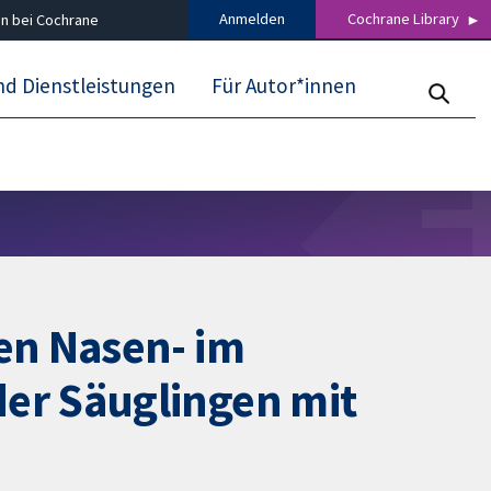
Anmelden
Cochrane Library
n bei Cochrane
nd Dienstleistungen
Für Autor*innen
en Nasen- im
er Säuglingen mit