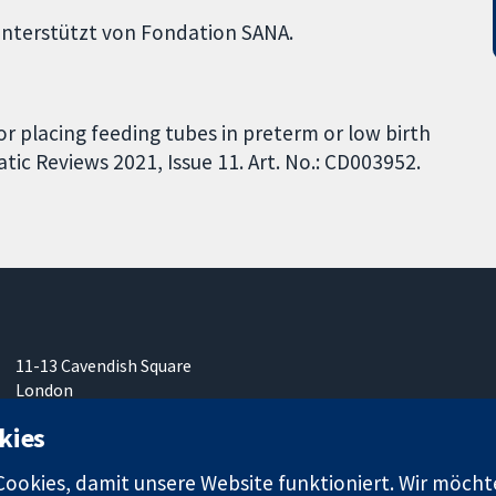
Unterstützt von Fondation SANA.
or placing feeding tubes in preterm or low birth
ic Reviews 2021, Issue 11. Art. No.: CD003952.
11-13 Cavendish Square
London
W1G0AN
kies
Vereinigtes Königreich
okies, damit unsere Website funktioniert. Wir möcht