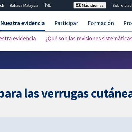
ch
Bahasa Malaysia
ไทย
Más idiomas
Sobre tra
Nuestra evidencia
Participar
Formación
Pro
estra evidencia
¿Qué son las revisiones sistemática
Cerrar búsqueda ✖
para las verrugas cutáne