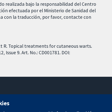
do realizada bajo la responsabilidad del Centro
ción efectuada por el Ministerio de Sanidad del
a con la traducción, por favor, contacte con
t R. Topical treatments for cutaneous warts.
 Issue 9. Art. No.: CD001781. DOI:
11-13 Cavendish Square
kies
Londres
W1G 0AN