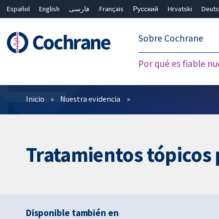
Español
English
فارسی
Français
Русский
Hrvatski
Deuts
繁體中文
简体中文
Sobre Cochrane
Por qué es fiable nu
Filtros
Inicio
Nuestra evidencia
Tratamientos tópicos 
Disponible también en