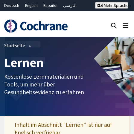
Deutsch
English
Español
فارسی
Mehr Sprachen
Français
Русский
Hrvatski
Bahasa Malaysia
ไทย
繁體中文
简体中文
Close search ✖
Filter
Startseite
Lernen
Kostenlose Lernmaterialien und
Tools, um mehr über
Gesundheitsevidenz zu erfahren
Inhalt im Abschnitt "Lernen" ist nur auf
Englisch verfügbar