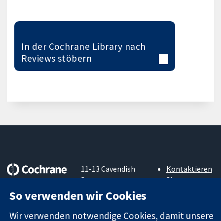
In der Cochrane Library nach
Reviews stöbern
11-13 Cavendish
Kontaktieren
Square
Sie uns
Zuverlässige
London
Neuigkeiten
So verwenden wir Cookies
Evidenz
W1G0AN
Pressestelle
Informierte
Vereinigtes
Über uns
Wir verwenden notwendige Cookies, damit unsere