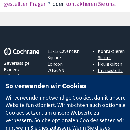
gestellten Fragen
oder
kontaktieren Sie uns
.
11-13 Cavendish
Kontaktieren
Square
Sie uns
Zuverlässige
London
Neuigkeiten
Evidenz
W1G0AN
Pressestelle
Informierte
Vereinigtes
Über uns
Entscheidungen
Königreich
Stellenangebot
So verwenden wir Cookies
Bessere
Cochrane
Gesundheit
Library
Wir verwenden notwendige Cookies, damit unsere
Website funktioniert. Wir möchten auch optionale
Cookies setzen, um unsere Webseite zu
Die Cochrane Collaboration ist eine gemeinützige Organisation
verbessern. Solche optionalen Cookies setzen wir
(Nr. 1045921) und in England und in Wales als eine Gesellschaft
nur, wenn Sie dies zulassen. Wenn Sie dieses