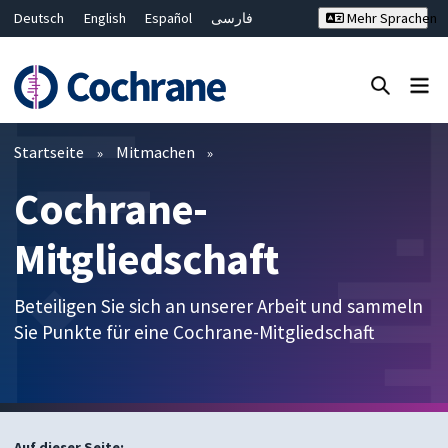
Deutsch
English
Español
فارسی
Mehr Sprachen
Français
Русский
Hrvatski
Bahasa Malaysia
ไทย
繁體中文
简体中文
Close search ✖
Filter
Startseite
Mitmachen
Cochrane-
Mitgliedschaft
Beteiligen Sie sich an unserer Arbeit und sammeln
Sie Punkte für eine Cochrane-Mitgliedschaft
Auf dieser Seite: