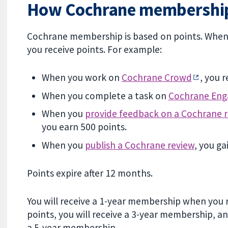
How Cochrane membershi
Cochrane membership is based on points. Whe
you receive points. For example:
When you work on
Cochrane Crowd
, you 
When you complete a task on
Cochrane Eng
When you
provide feedback on a Cochrane r
you earn 500 points.
When you
publish a Cochrane review
, you ga
Points expire after 12 months.
You will receive a 1-year membership when you 
points, you will receive a 3-year membership, an
a 5-year membership.