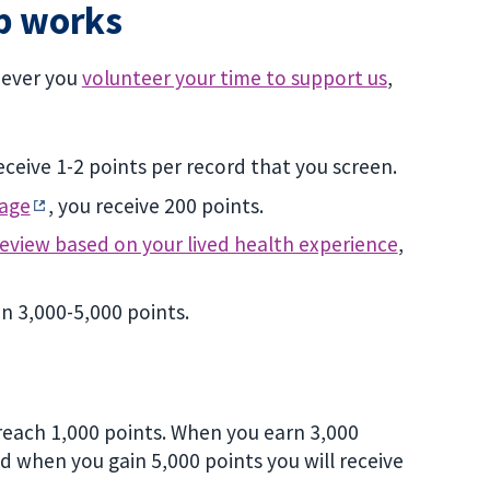
p works
never you
volunteer your time to support us
,
receive 1-2 points per record that you screen.
age
, you receive 200 points.
eview based on your lived health experience
,
in 3,000-5,000 points.
reach 1,000 points. When you earn 3,000
d when you gain 5,000 points you will receive