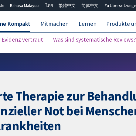
ski
Bahasa Malaysia
ไทย
繁體中文
简体中文
Zu Übersetzunge
ane Kompakt
Mitmachen
Lernen
Produkte u
Evidenz vertraut
Was sind systematische Reviews?
Close search ✖
rte Therapie zur Behandl
nzieller Not bei Mensche
Krankheiten