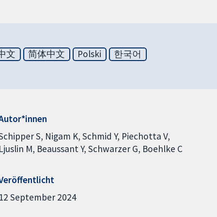
中文
简体中文
Polski
한국어
Autor*innen
Schipper S
Nigam K
Schmid Y
Piechotta V
Ljuslin M
Beaussant Y
Schwarzer G
Boehlke C
Veröffentlicht
12 September 2024