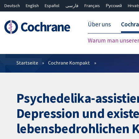
Deutsch
English
Español
فارسی
Français
Русский
Hrvat
Über uns
Cochr
Warum man unserer 
Filter
Startseite
Cochrane Kompakt
Psychedelika-assistie
Depression und existe
lebensbedrohlichen 