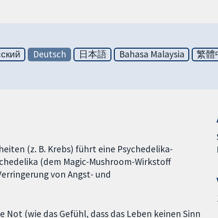
сский
Deutsch
日本語
Bahasa Malaysia
繁體
iten (z. B. Krebs) führt eine Psychedelika-
sychedelika (dem Magic-Mushroom-Wirkstoff
Verringerung von Angst- und
lle Not (wie das Gefühl, dass das Leben keinen Sinn