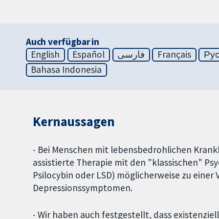
Auch verfügbar in
English
Español
فارسی
Français
Ру
Bahasa Indonesia
Kernaussagen
- Bei Menschen mit lebensbedrohlichen Krankhe
assistierte Therapie mit den "klassischen" P
Psilocybin oder LSD) möglicherweise zu einer 
Depressionssymptomen.
- Wir haben auch festgestellt, dass existenzie