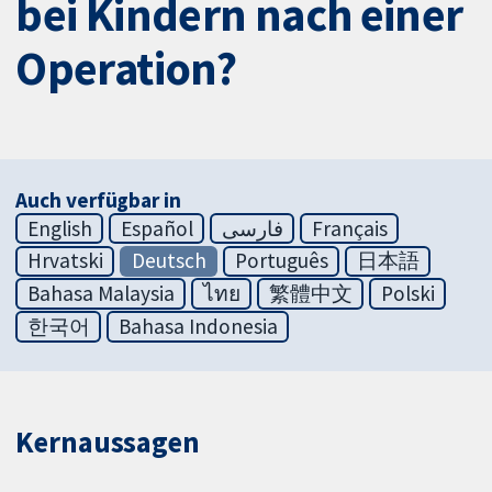
bei Kindern nach einer
Operation?
Auch verfügbar in
English
Español
فارسی
Français
Hrvatski
Deutsch
Português
日本語
Bahasa Malaysia
ไทย
繁體中文
Polski
한국어
Bahasa Indonesia
Kernaussagen