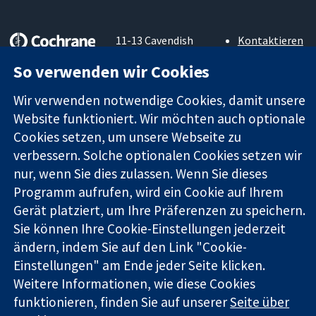
11-13 Cavendish
Kontaktieren
Square
Sie uns
So verwenden wir Cookies
Zuverlässige
London
Neuigkeiten
Evidenz
W1G0AN
Pressestelle
Wir verwenden notwendige Cookies, damit unsere
Informierte
Vereinigtes
Über uns
Entscheidungen
Website funktioniert. Wir möchten auch optionale
Königreich
Stellenangebot
Bessere
Cochrane
Cookies setzen, um unsere Webseite zu
Gesundheit
Library
verbessern. Solche optionalen Cookies setzen wir
nur, wenn Sie dies zulassen. Wenn Sie dieses
Programm aufrufen, wird ein Cookie auf Ihrem
Die Cochrane Collaboration ist eine gemeinützige Organisation
Gerät platziert, um Ihre Präferenzen zu speichern.
(Nr. 1045921) und in England und in Wales als eine Gesellschaft
Sie können Ihre Cookie-Einstellungen jederzeit
mit beschränkter Haftung (Nr. 03044323) registriert.
ändern, indem Sie auf den Link "Cookie-
Umsatzsteuer-Identifikationsnummer GB 718 2127 49.
Einstellungen" am Ende jeder Seite klicken.
Copyright © 2026 The Cochrane Collaboration
Weitere Informationen, wie diese Cookies
Bedingungen für die Webseite
|
Haftungsausschluss
|
funktionieren, finden Sie auf unserer
Seite über
Datenschutz
|
Cookie-Richtlinien
|
Cookie-Einstellungen