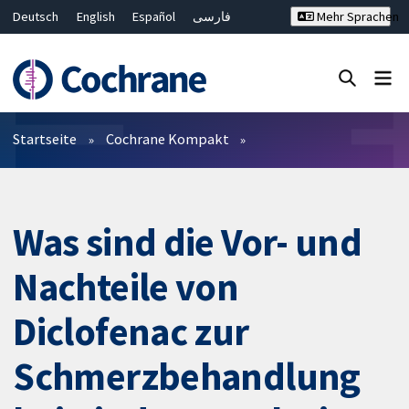
Deutsch
English
Español
فارسی
Mehr Sprachen
Français
Русский
Hrvatski
Bahasa Malaysia
ไทย
繁體中文
简体中文
Close search ✖
Filter
Startseite
Cochrane Kompakt
Was sind die Vor- und
Nachteile von
Diclofenac zur
Schmerzbehandlung